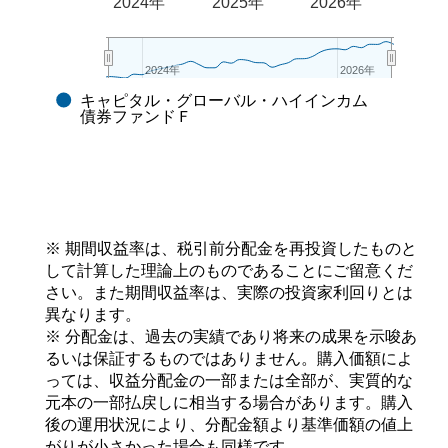
2024年
2025年
2026年
2024年
2024年
2026年
2026年
キャピタル・グローバル・ハイインカム
End of interactive chart.
債券ファンドＦ
※ 期間収益率は、税引前分配金を再投資したものと
して計算した理論上のものであることにご留意くだ
さい。また期間収益率は、実際の投資家利回りとは
異なります。
※ 分配金は、過去の実績であり将来の成果を示唆あ
るいは保証するものではありません。購入価額によ
っては、収益分配金の一部または全部が、実質的な
元本の一部払戻しに相当する場合があります。購入
後の運用状況により、分配金額より基準価額の値上
がりが小さかった場合も同様です。