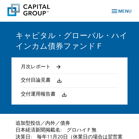
menu
MENU
キャピタル・グローバル・ハイ
インカム債券ファンドＦ
月次レポート
交付目論見書
交付運用報告書
追加型投信／内外／債券
日本経済新聞掲載名: グロハイＦ無
決算日: 毎年11月20日（休業日の場合は翌営業