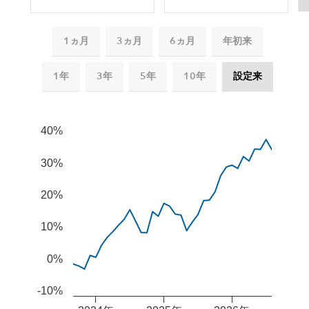
1ヵ月
3ヵ月
6ヵ月
年初来
1年
3年
5年
10年
設定来
Chart
Combination chart with 2 data series.
40%
The chart has 2 X axes displaying Time, and navigator-x-
The chart has 2 Y axes displaying values, and navigator-
30%
20%
10%
0%
-10%