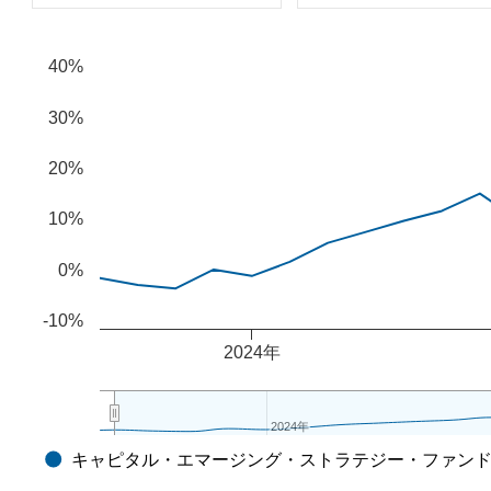
Chart
Combination chart with 2 data series.
40%
The chart has 2 X axes displaying Time, and navigator-x-ax
The chart has 2 Y axes displaying values, and navigator-y-
30%
20%
10%
0%
-10%
2024年
2024年
2024年
キャピタル・エマージング・ストラテジー・ファン
End of interactive chart.