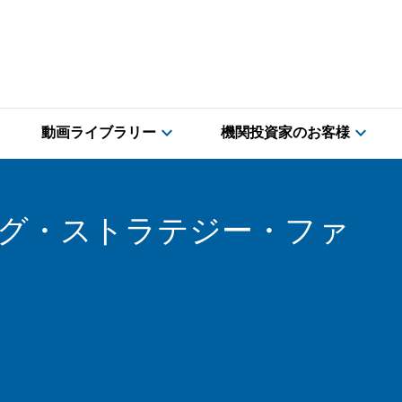
expand_more
expand_more
動画ライブラリー
機関投資家のお客様
グ・ストラテジー・ファ