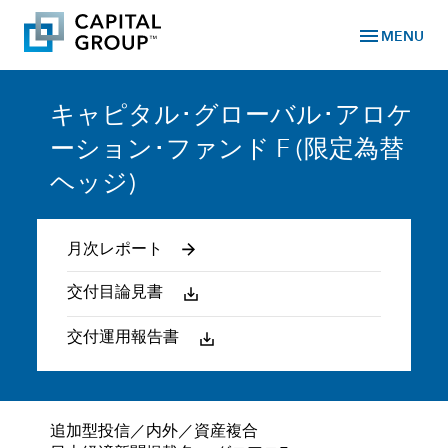
menu
MENU
キャピタル･グローバル･アロケ
ーション･ファンド F (限定為替
ヘッジ)
月次レポート
交付目論見書
交付運用報告書
追加型投信／内外／資産複合