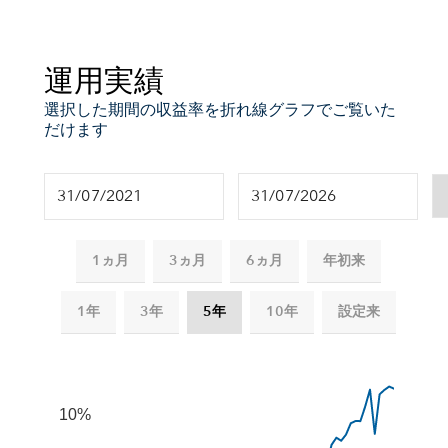
運用実績
選択した期間の収益率を折れ線グラフでご覧いた
だけます
1ヵ月
3ヵ月
6ヵ月
年初来
1年
3年
5年
10年
設定来
Chart
Combination chart with 2 data series.
The chart has 2 X axes displaying Time, and navigator-x-
10%
The chart has 2 Y axes displaying values, and navigator-