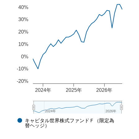
Combination chart with 2 data series.
40%
The chart has 2 X axes displaying Time, and navigator-x-
The chart has 2 Y axes displaying values, and navigator-
30%
20%
10%
0%
-10%
-20%
2024年
2025年
2026年
2024年
2024年
2026年
2026年
キャピタル世界株式ファンドＦ（限定為
End of interactive chart.
替ヘッジ）