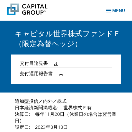
menu
MENU
キャピタル世界株式ファンドＦ
（限定為替ヘッジ）
交付目論見書
交付運用報告書
追加型投信／内外／株式
日本経済新聞掲載名: 世界株式Ｆ有
決算日: 毎年11月20日（休業日の場合は翌営業
日）
設定日: 2023年8月18日