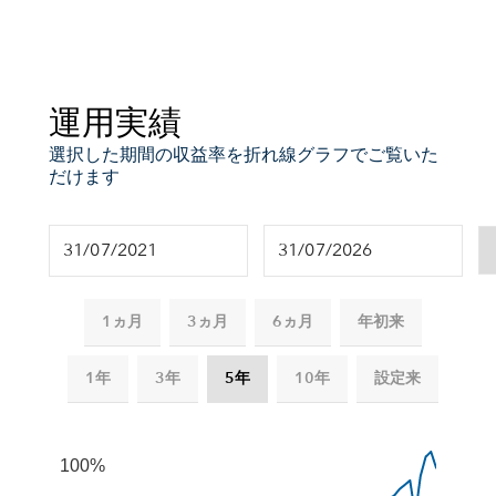
運用実績
選択した期間の収益率を折れ線グラフでご覧いた
だけます
1ヵ月
3ヵ月
6ヵ月
年初来
1年
3年
5年
10年
設定来
Chart
Combination chart with 2 data series.
100%
The chart has 2 X axes displaying Time, and navigator-x-