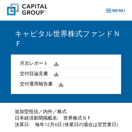
menu
MENU
キャピタル世界株式ファンドＮ
Ｆ
月次レポート
交付目論見書
交付運用報告書
追加型投信／内外／株式
日本経済新聞掲載名: 世界株式ＮＦ
決算日: 毎年12月6日 (休業日の場合は翌営業日)