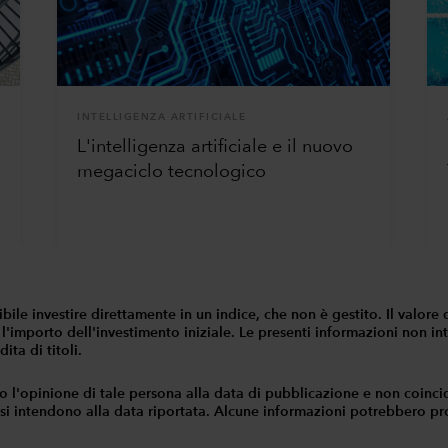
INTELLIGENZA ARTIFICIALE
L'intelligenza artificiale e il nuovo
megaciclo tecnologico
ossibile investire direttamente in un indice, che non è gestito. Il val
 l'importo dell'investimento iniziale. Le presenti informazioni non in
ita di titoli.
o l'opinione di tale persona alla data di pubblicazione e non coinc
 si intendono alla data riportata. Alcune informazioni potrebbero prov