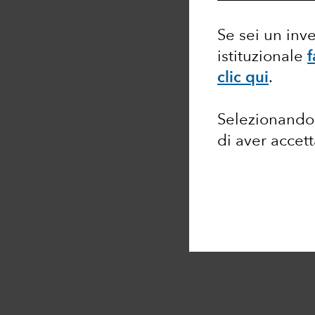
Se sei un inv
istituzionale
f
clic qui
.
Selezionando 
di aver accet