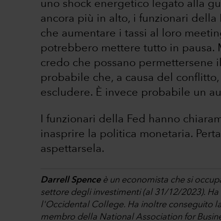
uno shock energetico legato alla g
ancora più in alto, i funzionari dell
che aumentare i tassi al loro meeti
potrebbero mettere tutto in pausa. M
credo che possano permettersene il
probabile che, a causa del conflitto
escludere. È invece probabile un a
I funzionari della Fed hanno chiaram
inasprire la politica monetaria. Pert
aspettarsela.
Darrell Spence
è un economista che si occupa 
settore degli investimenti (al 31/12/2023). H
l'Occidental College. Ha inoltre conseguito la
membro della National Association for Busin