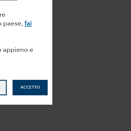
ore
ro paese,
fai
o appieno e
ACCETTO