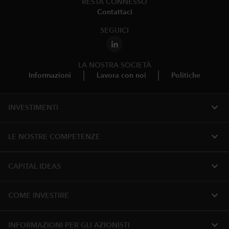
RESTA CONNESSO
Contattaci
SEGUICI
LA NOSTRA SOCIETÀ
Informazioni
Lavora con noi
Politiche
expand_more
INVESTIMENTI
expand_more
LE NOSTRE COMPETENZE
expand_more
CAPITAL IDEAS
expand_more
COME INVESTIRE
expand_more
INFORMAZIONI PER GLI AZIONISTI