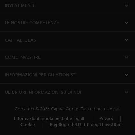
expand_more
INVESTIMENTI
expand_more
LE NOSTRE COMPETENZE
expand_more
CAPITAL IDEAS
expand_more
COME INVESTIRE
expand_more
INFORMAZIONI PER GLI AZIONISTI
expand_more
ULTERIORI INFORMAZIONI SU DI NOI
Copyright © 2026 Capital Group. Tutti i diritti riservati.
Informazioni regolamentari e legali
Privacy
Cookie
Riepilogo dei Diritti degli Investitori