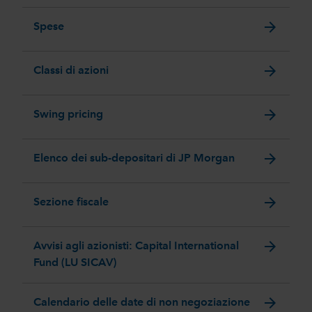
arrow_forward
Spese
arrow_forward
Classi di azioni
arrow_forward
Swing pricing
arrow_forward
Elenco dei sub-depositari di JP Morgan
arrow_forward
Sezione fiscale
arrow_forward
Avvisi agli azionisti: Capital International
Fund (LU SICAV)
arrow_forward
Calendario delle date di non negoziazione