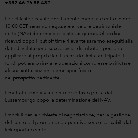
+352 46 26 85 432
Le richieste ricevute debitamente compilate entro le ore
13:00 CET saranno negoziale al valore patrimoniale
netto (NAV) determinato lo stesso giorno. Gli ordini
ricevuti dopo il cut off time rilevante saranno eseguiti alla
data di valutazione successiva. I distributori possono
applicare ai propri clienti un orario limite anticipato. I
fondi potranno rinviare operazioni complesse o rifiutare
alcune sottoscrizioni, come specificato
nel
prospetto
pertinente.
I contratti sono inviati per mezzo fax o posta dal
Lussemburgo dopo la determinazione del NAV.
I moduli per le richieste di negoziazione, per la gestione
del conto e il promemoria operativo sono scaricabili dal
link riportato sotto.