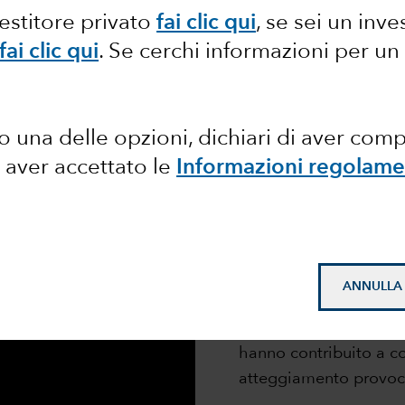
vestitore privato
fai clic qui
, se sei un inve
fai clic qui
. Se cerchi informazioni per un
ICA
 una delle opzioni, dichiari di aver com
 aver accettato le
Informazioni regolame
Abbiamo intervistato 
obbligazionario presso 
ANNULLA
Europa e Medio Orient
da febbraio a inizio m
hanno contribuito a c
atteggiamento provocati