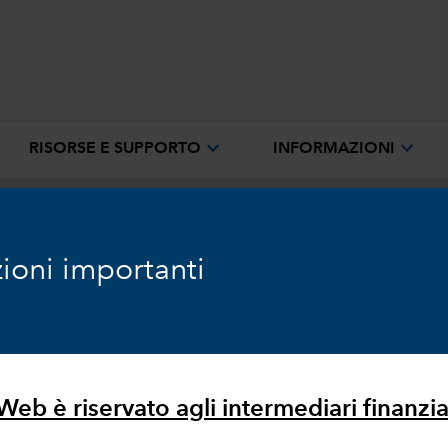
expand_more
expand_more
RISORSE E SUPPORTO
INFORMAZIONI
ioni importanti
e
eb è riservato agli intermediari finanziari