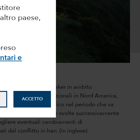
stitore
 altro paese,
preso
ntari e
300 senior decision maker in ambito
titolari di asset istituzionali in Nord America,
ACCETTO
e (EMEA) e Asia Pacifico nel periodo che va
arzo 2026. Le interviste svolte successivamente
ogliere eventuali cambiamenti di
 dal conflitto in Iran. (in inglese)