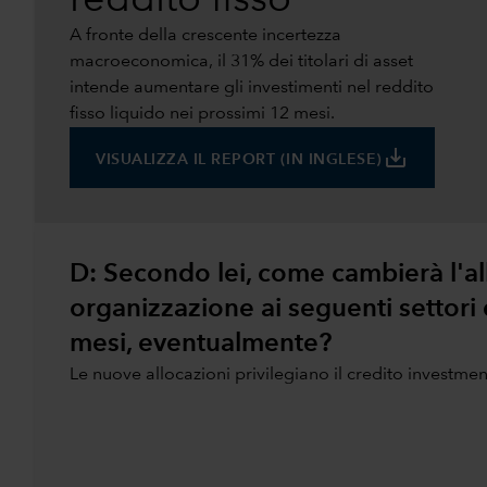
reddito fisso
A fronte della crescente incertezza
macroeconomica, il 31% dei titolari di asset
intende aumentare gli investimenti nel reddito
fisso liquido nei prossimi 12 mesi.
save_alt
VISUALIZZA IL REPORT (IN INGLESE)
D: Secondo lei, come cambierà l'al
organizzazione ai seguenti settori 
mesi, eventualmente?
Le nuove allocazioni privilegiano il credito investmen