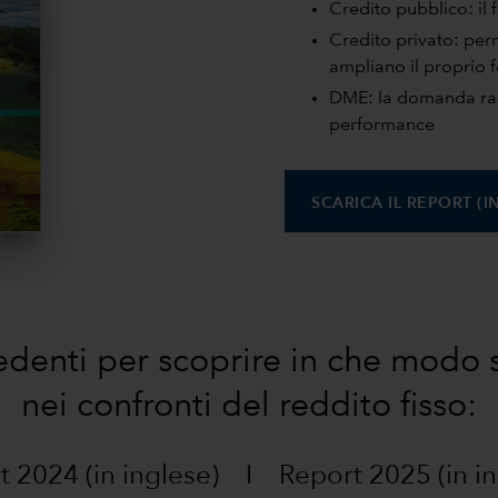
Credito pubblico: il 
Credito privato: perm
ampliano il proprio 
DME: la domanda ragg
performance
SCARICA IL REPORT (I
cedenti per scoprire in che modo 
nei confronti del reddito fisso:
 2024 (in inglese)
I
Report 2025 (in i