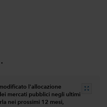
…
modificato l'allocazione
zoom_out_map
ei mercati pubblici negli ultimi
la nei prossimi 12 mesi,