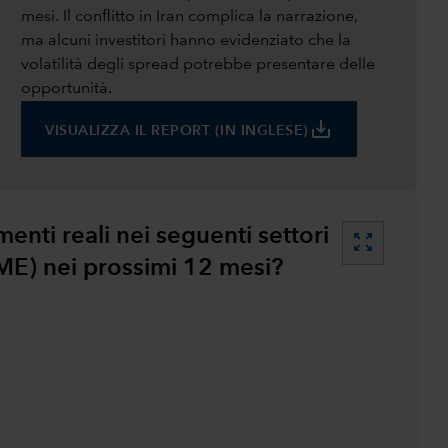
mesi. Il conflitto in Iran complica la narrazione,
ma alcuni investitori hanno evidenziato che la
volatilità degli spread potrebbe presentare delle
opportunità.
save_alt
VISUALIZZA IL REPORT (IN INGLESE)
enti reali nei seguenti settori
zoom_out_map
ME) nei prossimi 12 mesi?