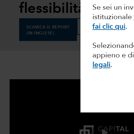
flessibilità
Se sei un in
istituzionale
fai clic qui
.
SCARICA IL REPORT
SCARICA L'INFOGRAF
(IN INGLESE)
Selezionando
appieno e di
legali
.