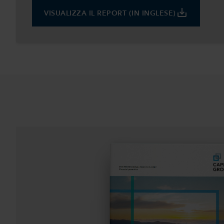
save_alt
VISUALIZZA IL REPORT (IN INGLESE)