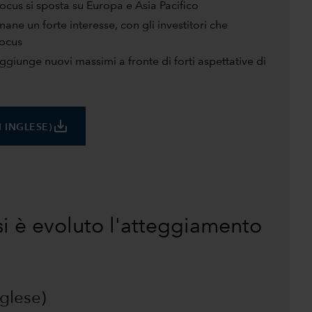
focus si sposta su Europa e Asia Pacifico
ane un forte interesse, con gli investitori che
focus
iunge nuovi massimi a fronte di forti aspettative di
save_alt
N INGLESE)
si è evoluto l'atteggiamento
nglese)