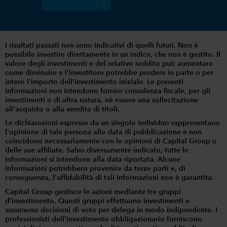
I risultati passati non sono indicativi di quelli futuri. Non è
possibile investire direttamente in un indice, che non è gestito. Il
valore degli investimenti e del relativo reddito può aumentare
come diminuire e l'investitore potrebbe perdere in parte o per
intero l'importo dell'investimento iniziale. Le presenti
informazioni non intendono fornire consulenza fiscale, per gli
investimenti o di altra natura, né essere una sollecitazione
all'acquisto o alla vendita di titoli.
Le dichiarazioni espresse da un singolo individuo rappresentano
l'opinione di tale persona alla data di pubblicazione e non
coincidono necessariamente con le opinioni di Capital Group o
delle sue affiliate. Salvo diversamente indicato, tutte le
informazioni si intendono alla data riportata. Alcune
informazioni potrebbero provenire da terze parti e, di
conseguenza, l'affidabilità di tali informazioni non è garantita.
Capital Group gestisce le azioni mediante tre gruppi
d'investimento. Questi gruppi effettuano investimenti e
assumono decisioni di voto per delega in modo indipendente. I
professionisti dell'investimento obbligazionario forniscono