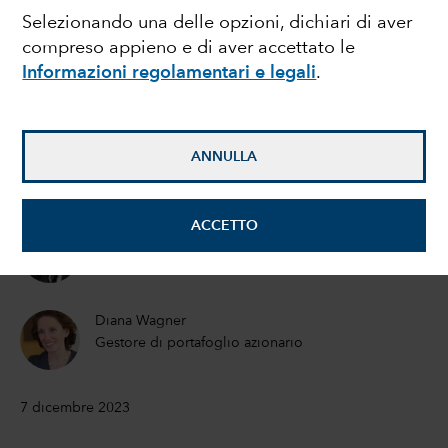
Selezionando una delle opzioni, dichiari di aver
mercato azionario: è
compreso appieno e di aver accettato le
Informazioni regolamentari e legali
.
ora di diversificare
Jared Franz
ANNULLA
Economista
ACCETTO
Lawrence Kymisis
Portfolio Manager
Diana Wagner
Gestore di portafoglio azionario
7 dicembre 2023