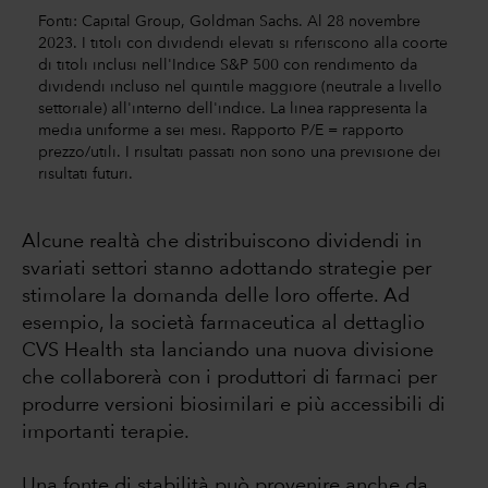
Fonti: Capital Group, Goldman Sachs. Al 28 novembre
2023. I titoli con dividendi elevati si riferiscono alla coorte
di titoli inclusi nell'Indice S&P 500 con rendimento da
dividendi incluso nel quintile maggiore (neutrale a livello
settoriale) all'interno dell'indice. La linea rappresenta la
media uniforme a sei mesi. Rapporto P/E = rapporto
prezzo/utili. I risultati passati non sono una previsione dei
risultati futuri.
Alcune realtà che distribuiscono dividendi in
svariati settori stanno adottando strategie per
stimolare la domanda delle loro offerte. Ad
esempio, la società farmaceutica al dettaglio
CVS Health sta lanciando una nuova divisione
che collaborerà con i produttori di farmaci per
produrre versioni biosimilari e più accessibili di
importanti terapie.
Una fonte di stabilità può provenire anche da