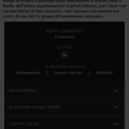
servizi di ricerca e gestione degli investimenti a reddito fisso a
livello dell'intera organizzazione Capital; tuttavia, per i titoli con
caratteristiche di tipo azionario, essi operano unicamente per
conto di uno dei tre gruppi d'investimento azionario.
RESTA CONNESSO
Contattaci
SEGUICI
LA NOSTRA SOCIETÀ
Informazioni
Lavora con noi
Politiche
expand_more
INVESTIMENTI
expand_more
LE NOSTRE COMPETENZE
expand_more
CAPITAL IDEAS