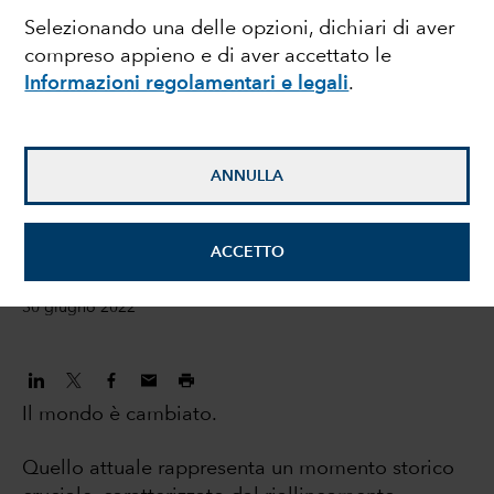
Selezionando una delle opzioni, dichiari di aver
strategia
compreso appieno e di aver accettato le
Informazioni regolamentari e legali
.
d'investimento "All
Weather"
ANNULLA
Rob Lovelace
Gestore di portafoglio azionario
ACCETTO
30 giugno 2022
Il mondo è cambiato.
Quello attuale rappresenta un momento storico