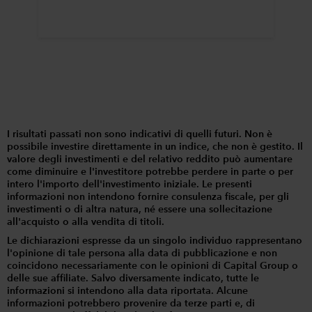
I risultati passati non sono indicativi di quelli futuri. Non è
possibile investire direttamente in un indice, che non è gestito. Il
valore degli investimenti e del relativo reddito può aumentare
come diminuire e l'investitore potrebbe perdere in parte o per
intero l'importo dell'investimento iniziale. Le presenti
informazioni non intendono fornire consulenza fiscale, per gli
investimenti o di altra natura, né essere una sollecitazione
all'acquisto o alla vendita di titoli.
Le dichiarazioni espresse da un singolo individuo rappresentano
l'opinione di tale persona alla data di pubblicazione e non
coincidono necessariamente con le opinioni di Capital Group o
delle sue affiliate. Salvo diversamente indicato, tutte le
informazioni si intendono alla data riportata. Alcune
informazioni potrebbero provenire da terze parti e, di