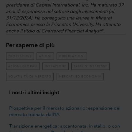
presidente di Capital International, Inc. Ha maturato 39
anni di esperienza nel settore degli investimenti (al
31/12/2024). Ha conseguito una laurea in Mineral
Economics presso la Princeton University. Ha ottenuto
anche il titolo di Chartered Financial Analyst®.
Per saperne di più
PROSPETTIVE
AZIONI
OBBLIGAZIONI
AZIONI GLOBALI
INFLAZIONE
TASSI D'INTERESSE
VOLATILITÀ DI MERCATO
MERCATI ED ECONOMIA
I nostri ultimi insight
Prospettive per il mercato azionario: espansione del
mercato trainata dall'IA
Transizione energetica: accantonata, in stallo, o con