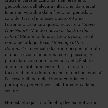
cruciale, caratterizzato dal riallineamento
geopolitico, dall'elevata inflazione, da mercati
finanziari volatili e dalla fine di un periodo di
calo dei tassi d'interesse durato 40 anni.
Potremmo chiamare questa nuova era "
Brave
New World
" (Mondo nuovo) o "
Back to the
Future
" (Ritorno al futuro). Credo, però, che il
nome più adeguato sia "
Revenge of the
Boomers
" (La rivincita dei Boomer) perché molti
di questi eventi fanno rima con il passato, in
particolare con i primi anni Sessanta. È stato
allora che abbiamo visto i tassi di interesse
toccare il fondo dopo decenni di declino, nonché
l'ascesa dell'era della Guerra Fredda, che
purtroppo, per certi versi, sta tornando a farsi
sentire.
Nonostante queste difficoltà, diversi motivi mi