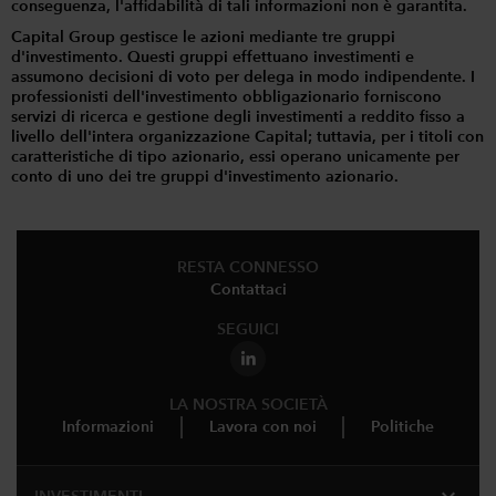
conseguenza, l'affidabilità di tali informazioni non è garantita.
Capital Group gestisce le azioni mediante tre gruppi
d'investimento. Questi gruppi effettuano investimenti e
assumono decisioni di voto per delega in modo indipendente. I
professionisti dell'investimento obbligazionario forniscono
servizi di ricerca e gestione degli investimenti a reddito fisso a
livello dell'intera organizzazione Capital; tuttavia, per i titoli con
caratteristiche di tipo azionario, essi operano unicamente per
conto di uno dei tre gruppi d'investimento azionario.
RESTA CONNESSO
Contattaci
SEGUICI
LA NOSTRA SOCIETÀ
Informazioni
Lavora con noi
Politiche