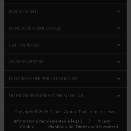
expand_more
INVESTIMENTI
expand_more
LE NOSTRE COMPETENZE
expand_more
CAPITAL IDEAS
expand_more
COME INVESTIRE
expand_more
INFORMAZIONI PER GLI AZIONISTI
expand_more
ULTERIORI INFORMAZIONI SU DI NOI
Copyright © 2026 Capital Group. Tutti i diritti riservati.
Informazioni regolamentari e legali
Privacy
Cookie
Riepilogo dei Diritti degli Investitori