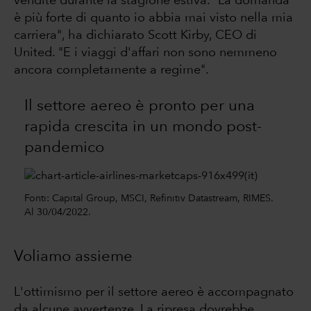
vendite durante la stagione estiva. "La domanda
è più forte di quanto io abbia mai visto nella mia
carriera", ha dichiarato Scott Kirby, CEO di
United. "E i viaggi d'affari non sono nemmeno
ancora completamente a regime".
Il settore aereo è pronto per una
rapida crescita in un mondo post-
pandemico
Fonti: Capital Group, MSCI, Refinitiv Datastream, RIMES.
Al 30/04/2022.
Voliamo assieme
L'ottimismo per il settore aereo è accompagnato
da alcune avvertenze. La ripresa dovrebbe