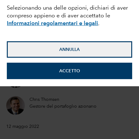
Selezionando una delle opzioni, dichiari di aver
nuovamente sulla pista
compreso appieno e di aver accettato le
Informazioni regolamentari e legali
.
di decollo
Todd Saligman
ANNULLA
Analista di investimenti azionari
ACCETTO
Steve Watson
Gestore di portafogli azionari
Chris Thomsen
Gestore del portafoglio azionario
12 maggio 2022