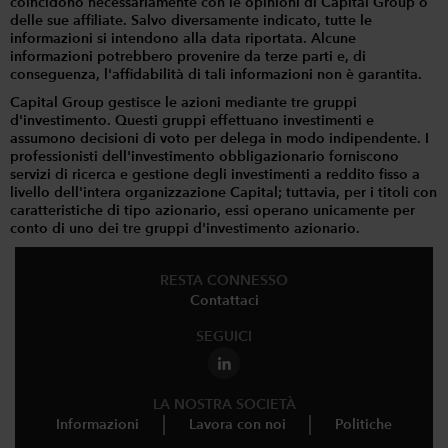
coincidono necessariamente con le opinioni di Capital Group o
delle sue affiliate. Salvo diversamente indicato, tutte le
informazioni si intendono alla data riportata. Alcune
informazioni potrebbero provenire da terze parti e, di
conseguenza, l'affidabilità di tali informazioni non è garantita.
Capital Group gestisce le azioni mediante tre gruppi
d'investimento. Questi gruppi effettuano investimenti e
assumono decisioni di voto per delega in modo indipendente. I
professionisti dell'investimento obbligazionario forniscono
servizi di ricerca e gestione degli investimenti a reddito fisso a
livello dell'intera organizzazione Capital; tuttavia, per i titoli con
caratteristiche di tipo azionario, essi operano unicamente per
conto di uno dei tre gruppi d'investimento azionario.
RESTA CONNESSO
Contattaci
SEGUICI
LA NOSTRA SOCIETÀ
Informazioni
Lavora con noi
Politiche