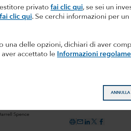
vestitore privato
fai clic qui
, se sei un inve
co:
fai clic qui
. Se cerchi informazioni per un
, solida
 una delle opzioni, dichiari di aver com
 aver accettato le
Informazioni regolame
ANNULLA
arrell Spence
mail_outline