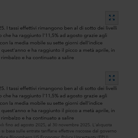
zoom_out_map
zoom_out_map
bili fino ad agosto 2025, al 30 novembre 2025. L'aliquota
si basa sulle entrate tariffarie effettive riscosse dal governo
l'indice Bloomberg US Economic Policy Uncertainty (EPU)