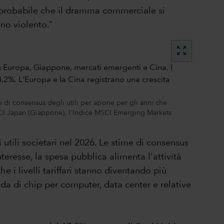
è probabile che il dramma commerciale si
no violento.”
zoom_out_map
e di consensus degli utili per azione per gli anni che
MSCI Japan (Giappone), l'Indice MSCI Emerging Markets
tili societari nel 2026. Le stime di consensus
nteresse, la spesa pubblica alimenta l'attività
 i livelli tariffari stanno diventando più
da di chip per computer, data center e relative