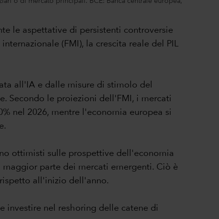
anziari o di mercato principali. BCE: Banca centrale europea,
te le aspettative di persistenti controversie
internazionale (FMI), la crescita reale del PIL
ta all'IA e dalle misure di stimolo del
e. Secondo le proiezioni dell'FMI, i mercati
 4,0% nel 2026, mentre l'economia europea si
e.
o ottimisti sulle prospettive dell'economia
a maggior parte dei mercati emergenti. Ciò è
spetto all'inizio dell'anno.
e investire nel reshoring delle catene di