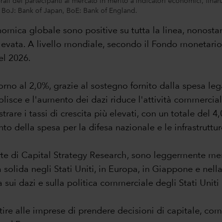
nerali dei partecipanti al mercato in merito a indicatori economici, fin
, BoJ: Bank of Japan, BoE: Bank of England.
onomica globale sono positive su tutta la linea, nonostan
elevata. A livello mondiale, secondo il Fondo monetario 
el 2026.
no al 2,0%, grazie al sostegno fornito dalla spesa lega
lisce e l'aumento dei dazi riduce l'attività commercial
trare i tassi di crescita più elevati, con un totale del
to della spesa per la difesa nazionale e le infrastruttur
rte di Capital Strategy Research, sono leggermente men
olida negli Stati Uniti, in Europa, in Giappone e nell
i dazi e sulla politica commerciale degli Stati Uniti ri
ire alle imprese di prendere decisioni di capitale, com