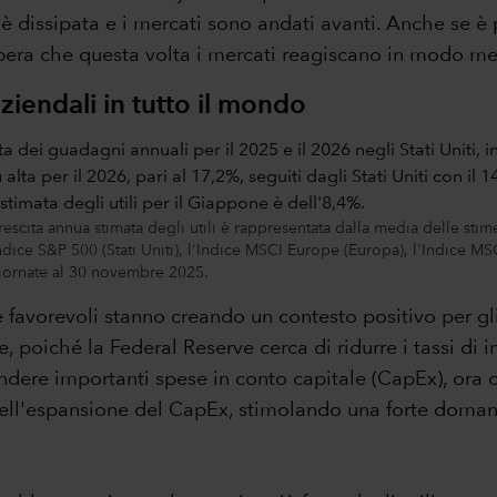
 è dissipata e i mercati sono andati avanti. Anche se 
 spera che questa volta i mercati reagiscano in modo me
ziendali in tutto il mondo
escita annua stimata degli utili è rappresentata dalla media delle stim
ndice S&P 500 (Stati Uniti), l'Indice MSCI Europe (Europa), l'Indice 
giornate al 30 novembre 2025.
orevoli stanno creando un contesto positivo per gli u
, poiché la Federal Reserve cerca di ridurre i tassi di i
dere importanti spese in conto capitale (CapEx), ora che
 dell'espansione del CapEx, stimolando una forte doman