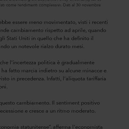
colati come rendimenti complessivi. Dati al 30 novembre
rebbe essere meno movimentato, visti i recenti
 grande cambiamento rispetto ad aprile, quando
i Stati Uniti in quello che ha definito il
rando un notevole rialzo durato mesi.
 che l'incertezza politica è gradualmente
 ha fatto marcia indietro su alcune minacce e
o in precedenza. Infatti, l'aliquota tariffaria
oni.
to questo cambiamento. Il sentiment positivo
 recessione e cresce a un ritmo moderato.
economia statunitense”, afferma l'economista