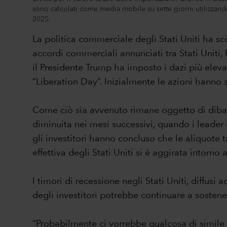
sono calcolati come media mobile su sette giorni utilizzand
2025.
La politica commerciale degli Stati Uniti ha sc
accordi commerciali annunciati tra Stati Uniti,
il Presidente Trump ha imposto i dazi più elevati
“Liberation Day”. Inizialmente le azioni hanno s
Come ciò sia avvenuto rimane oggetto di dibatti
diminuita nei mesi successivi, quando i leade
gli investitori hanno concluso che le aliquote t
effettiva degli Stati Uniti si è aggirata intorno 
I timori di recessione negli Stati Uniti, diffus
degli investitori potrebbe continuare a sosten
“Probabilmente ci vorrebbe qualcosa di simile 