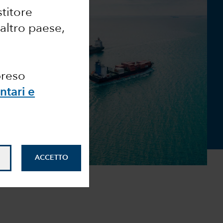
stitore
 altro paese,
preso
ntari e
ACCETTO