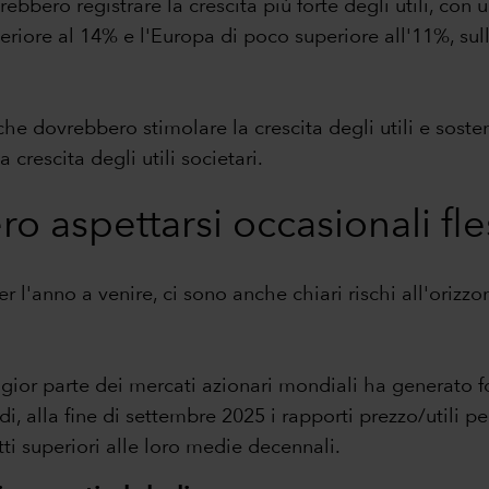
bbero registrare la crescita più forte degli utili, con 
ore al 14% e l'Europa di poco superiore all'11%, sulla 
che dovrebbero stimolare la crescita degli utili e soste
 crescita degli utili societari.
ro aspettarsi occasionali fl
 l'anno a venire, ci sono anche chiari rischi all'orizzo
gior parte dei mercati azionari mondiali ha generato f
i, alla fine di settembre 2025 i rapporti prezzo/utili per 
tti superiori alle loro medie decennali.