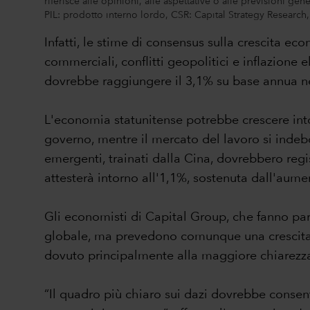
riferisce alle opinioni, alle aspettative o alle previsioni ge
PIL: prodotto interno lordo, CSR: Capital Strategy Research
Infatti, le stime di consensus sulla crescita ec
commerciali, conflitti geopolitici e inflazione 
dovrebbe raggiungere il 3,1% su base annua n
L'economia statunitense potrebbe crescere intor
governo, mentre il mercato del lavoro si indebo
emergenti, trainati dalla Cina, dovrebbero regis
attesterà intorno all'1,1%, sostenuta dall'aumen
Gli economisti di Capital Group, che fanno pa
globale, ma prevedono comunque una crescita s
dovuto principalmente alla maggiore chiarezza su
“Il quadro più chiaro sui dazi dovrebbe consent