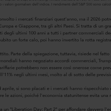
o i valori giornalieri dell'indice. I rendimenti dell'S&P 500 sono cal
onvolto i mercati finanziari quest'anno, ma il 2026 pot
 Europa e Giappone, tra gli altri Paesi. Si tratta di un
 degli ultimi 100 anni a tutti i partner commerciali degl
ubito un forte calo, poi hanno invertito la rotta regist
to. Parte della spiegazione, tuttavia, risiede nel fatto
r mondiali hanno negoziato accordi commerciali, Trump
ariffarie potrebbero non essere così onerose come previst
all'11% negli ultimi mesi, molto al di sotto delle previsi
i ad aprile, si sono placati e i mercati hanno rispecchia
ere le azioni, poiché l'economia statunitense evita una
a un "Liberation Day: Part 2" per affondare davvero l'