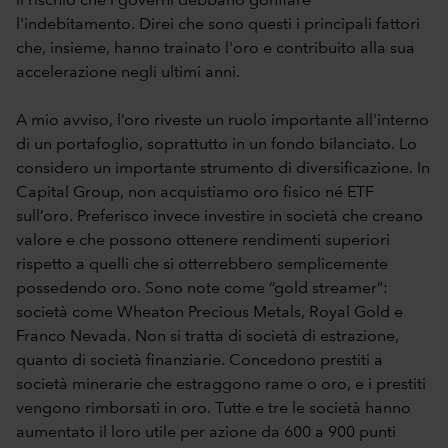
il rischio che i governi debbano gonfiare
l'indebitamento. Direi che sono questi i principali fattori
che, insieme, hanno trainato l'oro e contribuito alla sua
accelerazione negli ultimi anni.
A mio avviso, l’oro riveste un ruolo importante all'interno
di un portafoglio, soprattutto in un fondo bilanciato. Lo
considero un importante strumento di diversificazione. In
Capital Group, non acquistiamo oro fisico né ETF
sull’oro. Preferisco invece investire in società che creano
valore e che possono ottenere rendimenti superiori
rispetto a quelli che si otterrebbero semplicemente
possedendo oro. Sono note come “gold streamer”:
società come Wheaton Precious Metals, Royal Gold e
Franco Nevada. Non si tratta di società di estrazione,
quanto di società finanziarie. Concedono prestiti a
società minerarie che estraggono rame o oro, e i prestiti
vengono rimborsati in oro. Tutte e tre le società hanno
aumentato il loro utile per azione da 600 a 900 punti