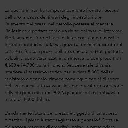
La guerra in Iran ha temporaneamente frenato l'ascesa
dell'oro, a causa dei timori degli investitori che
l'aumento dei prezzi del petrolio potesse alimentare
l'inflazione e portare così a un rialzo dei tassi di interesse.
Storicamente, l'oro e i tassi di interesse si sono mossi in
direzioni opposte. Tuttavia, grazie al recente accordo sul
cessate il fuoco, i prezzi dell'oro, che erano stati piuttosto
volatili, si sono stabilizzati in un intervallo compreso tra i
4.600 e i 4.700 dollari l'oncia. Sebbene tale cifra sia
inferiore al massimo storico pari a circa 5.300 dollari
registrato a gennaio, rimane comunque ben al di sopra
del livello a cui si trovava all’inizio di questo straordinario
rally nei primi mesi del 2022, quando l’oro scambiava a
meno di 1.800 dollari.
L'andamento futuro del prezzo è oggetto di un acceso
dibattito. Il picco è stato registrato a gennaio? Oppure
c'è ancora margine di crescita? Inoltre, a prescindere