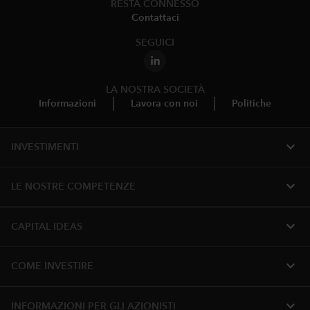
RESTA CONNESSO
Contattaci
SEGUICI
LA NOSTRA SOCIETÀ
Informazioni
Lavora con noi
Politiche
expand_more
INVESTIMENTI
expand_more
LE NOSTRE COMPETENZE
expand_more
CAPITAL IDEAS
expand_more
COME INVESTIRE
expand_more
INFORMAZIONI PER GLI AZIONISTI