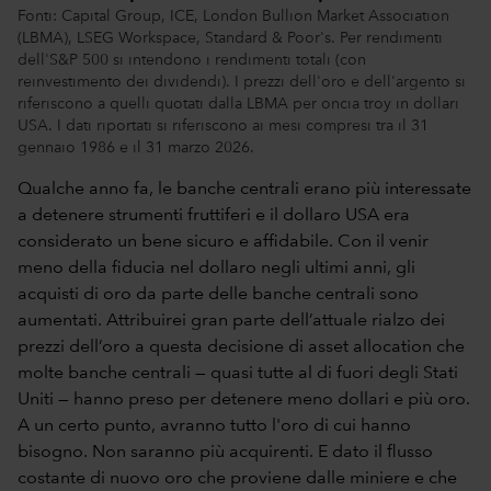
Fonti: Capital Group, ICE, London Bullion Market Association
(LBMA), LSEG Workspace, Standard & Poor's. Per rendimenti
dell'S&P 500 si intendono i rendimenti totali (con
reinvestimento dei dividendi). I prezzi dell'oro e dell'argento si
riferiscono a quelli quotati dalla LBMA per oncia troy in dollari
USA. I dati riportati si riferiscono ai mesi compresi tra il 31
gennaio 1986 e il 31 marzo 2026.
Qualche anno fa, le banche centrali erano più interessate
a detenere strumenti fruttiferi e il dollaro USA era
considerato un bene sicuro e affidabile. Con il venir
meno della fiducia nel dollaro negli ultimi anni, gli
acquisti di oro da parte delle banche centrali sono
aumentati. Attribuirei gran parte dell’attuale rialzo dei
prezzi dell’oro a questa decisione di asset allocation che
molte banche centrali — quasi tutte al di fuori degli Stati
Uniti — hanno preso per detenere meno dollari e più oro.
A un certo punto, avranno tutto l'oro di cui hanno
bisogno. Non saranno più acquirenti. E dato il flusso
costante di nuovo oro che proviene dalle miniere e che