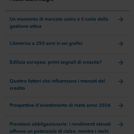
arrow_forward
Un momento di mercato unico e il ruolo della
gestione attiva
arrow_forward
L’America a 250 anni in sei grafici
arrow_forward
Edilizia europea: primi segnali di crescita?
arrow_forward
Quattro fattori che influenzano i mercati del
credito
arrow_forward
Prospettive d'investimento di metà anno 2026
arrow_forward
Previsioni obbligazionarie: i rendimenti elevati
offrono un potenziale di rialzo, mentre i rischi