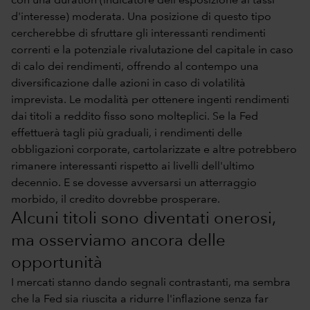
con una duration (indicatore dell'esposizione ai tassi
d'interesse) moderata. Una posizione di questo tipo
cercherebbe di sfruttare gli interessanti rendimenti
correnti e la potenziale rivalutazione del capitale in caso
di calo dei rendimenti, offrendo al contempo una
diversificazione dalle azioni in caso di volatilità
imprevista. Le modalità per ottenere ingenti rendimenti
dai titoli a reddito fisso sono molteplici. Se la Fed
effettuerà tagli più graduali, i rendimenti delle
obbligazioni corporate, cartolarizzate e altre potrebbero
rimanere interessanti rispetto ai livelli dell'ultimo
decennio. E se dovesse avversarsi un atterraggio
morbido, il credito dovrebbe prosperare.
Alcuni titoli sono diventati onerosi,
ma osserviamo ancora delle
opportunità
I mercati stanno dando segnali contrastanti, ma sembra
che la Fed sia riuscita a ridurre l'inflazione senza far