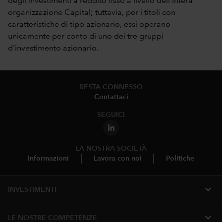
degli investimenti a reddito fisso a livello dell'intera
organizzazione Capital; tuttavia, per i titoli con
caratteristiche di tipo azionario, essi operano
unicamente per conto di uno dei tre gruppi
d'investimento azionario.
RESTA CONNESSO
Contattaci
SEGUICI
LA NOSTRA SOCIETÀ
Informazioni
Lavora con noi
Politiche
expand_more
INVESTIMENTI
expand_more
LE NOSTRE COMPETENZE