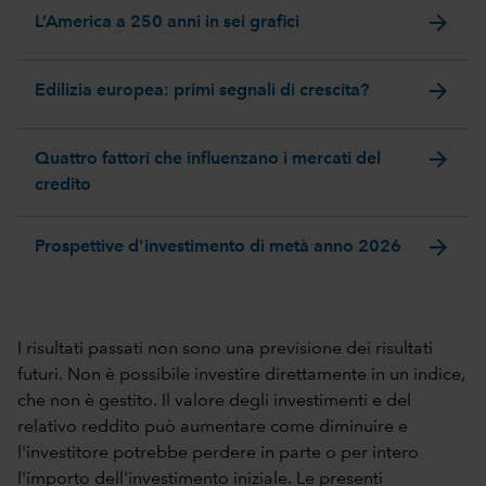
arrow_forward
L’America a 250 anni in sei grafici
arrow_forward
Edilizia europea: primi segnali di crescita?
arrow_forward
Quattro fattori che influenzano i mercati del
credito
arrow_forward
Prospettive d'investimento di metà anno 2026
I risultati passati non sono una previsione dei risultati
futuri. Non è possibile investire direttamente in un indice,
che non è gestito. Il valore degli investimenti e del
relativo reddito può aumentare come diminuire e
l'investitore potrebbe perdere in parte o per intero
l'importo dell'investimento iniziale. Le presenti