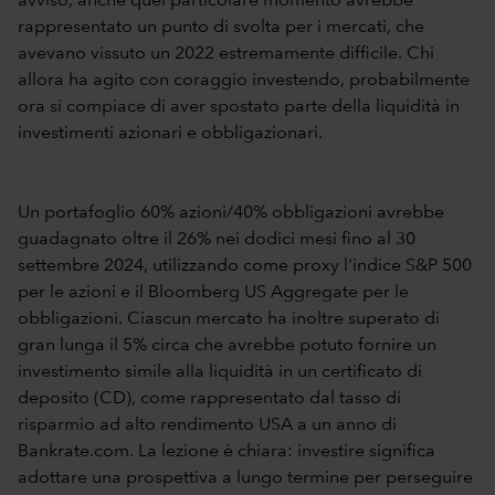
avviso, anche quel particolare momento avrebbe
rappresentato un punto di svolta per i mercati, che
avevano vissuto un 2022 estremamente difficile. Chi
allora ha agito con coraggio investendo, probabilmente
ora si compiace di aver spostato parte della liquidità in
investimenti azionari e obbligazionari.
Un portafoglio 60% azioni/40% obbligazioni avrebbe
guadagnato oltre il 26% nei dodici mesi fino al 30
settembre 2024, utilizzando come proxy l'indice S&P 500
per le azioni e il Bloomberg US Aggregate per le
obbligazioni. Ciascun mercato ha inoltre superato di
gran lunga il 5% circa che avrebbe potuto fornire un
investimento simile alla liquidità in un certificato di
deposito (CD), come rappresentato dal tasso di
risparmio ad alto rendimento USA a un anno di
Bankrate.com. La lezione è chiara: investire significa
adottare una prospettiva a lungo termine per perseguire