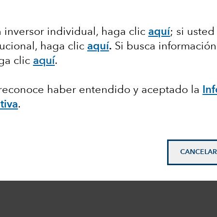
 inversor individual, haga clic
aquí
; si usted
tucional, haga clic
aquí
.
Si busca información
ga clic
aquí
.
, reconoce haber entendido y aceptado la
In
tiva
.
CANCELAR