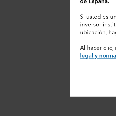
de España.
Si usted es un
inversor insti
ubicación, ha
Al hacer clic
legal y norma