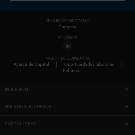
SEGUIR CONECTADO
Contacto
SÍGANOS
NUESTRA COMPAÑÍA
Acerca de Capital
Oportunidades laborales
Políticas
expand_more
INVERSIÓN
expand_more
NUESTROS RECURSOS
expand_more
CAPITAL IDEAS