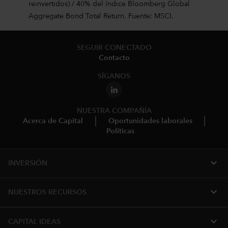
reinvertidos) / 40% del índice Bloomberg Global
Aggregate Bond Total Return. Fuente: MSCI.
SEGUIR CONECTADO
Contacto
SÍGANOS
NUESTRA COMPAÑÍA
Acerca de Capital
Oportunidades laborales
Políticas
expand_more
INVERSIÓN
expand_more
NUESTROS RECURSOS
expand_more
CAPITAL IDEAS