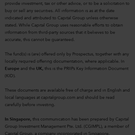
provide investment, tax or other advice, or to be a solicitation to
buy or sell any securities. All information is as at the date
indicated and attributed to Capital Group unless otherwise
stated. While Capital Group uses reasonable efforts to obtain
information from third-party sources that it believes to be
accurate, this cannot be guaranteed.
The fund(s) is (are) offered only by Prospectus, together with any
locally required offering documentation, where applicable. In
Europe
and the
UK,
this is the PRIIPs Key Information Document
(KID).
These documents are available free of charge and in English and
local languages at
capitalgroup.com
and should be read
carefully before investing.
In Singapore,
this communication has been prepared by Capital
Group Investment Management Pte. Ltd. (CGIMPL), a member of
Capital Group, a company incorporated in Singapore.