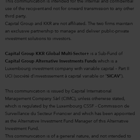
This communication is intended for the internal and confidential
use of the recipient and not for onward transmission to any other
third party.
Capital Group and KKR are not affiliated. The two firms maintain
an exclusive partnership to manage and deliver public-private
investment solutions to investors.
Capital Group KKR Global Multi-Sector+
is a Sub-Fund of
Capital Group Alternative Investments Funds
which is a
Luxembourg investment company with variable capital – Part II
UCI (société d’investissement à capital variable or “
SICAV
”).
This communication is issued by Capital International
Management Company Sàrl (CIMC), unless otherwise stated,
which is regulated by the Luxembourg CSSF - Commission de
Surveillance du Secteur Financier and which has been appointed
as the Alternative Investment Fund Manager of this Alternative
Investment Fund.
This communication is of a general nature, and not intended to