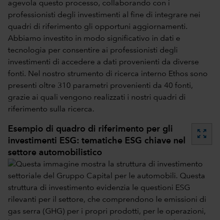
agevola questo processo, collaborando con i
professionisti degli investimenti al fine di integrare nei
quadri di riferimento gli opportuni aggiornamenti.
Abbiamo investito in modo significativo in dati e
tecnologia per consentire ai professionisti degli
investimenti di accedere a dati provenienti da diverse
fonti. Nel nostro strumento di ricerca interno Ethos sono
presenti oltre 310 parametri provenienti da 40 fonti,
grazie ai quali vengono realizzati i nostri quadri di
riferimento sulla ricerca.
Esempio di quadro di riferimento per gli
zoom_out_map
investimenti ESG: tematiche ESG chiave nel
settore automobilistico