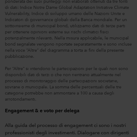
ponderata dei suoi punteggi non elaborati ottenuti da tre fonti
di dati: Indice Notre Dame Global Adaptation Initiative Climate
Vulnerability, Indice di sviluppo umano delle Nazioni Unite e
Indicatori di governance globali della Banca mondiale. Per un
sottoinsieme di municipal bond, utilizziamo dati di terze parti
per ottenere opinioni esterne sui rischi climatici fisici
potenzialmente rilevanti. Nella misura applicabile, le municipal
bond segnalate vengono riportate separatamente e sono incluse
nella voce “Altre” del diagramma a torta ai fini della presente
pubblicazione.
Per “Altre” si intendono le partecipazioni per le quali non sono
disponibili dati di terzi o che non rientrano attualmente nel
processo di monitoraggio delle partecipazioni societarie,
sovrane o municipale. La somma delle percentuali delle tre
categorie potrebbe non ammontare a 100 a causa degli
arrotondamenti.
Engagement & e voto per delega
Alla guida del processo di engagement ci sono i nostri
professionisti degli investimenti. Dialogare con dirigenti