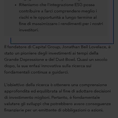
Riteniamo che l'integrazione ESG possa
contribuire a farci comprendere meglio i
rischi e le opportunità a lungo termine al
fine di massimizzare i rendimenti per i nostri
investitori.
Il fondatore di Capital Group, Jonathan Bell Lovelace, è
stato un pioniere degli investimenti ai tempi della
Grande Depressione e del Dust Bowl. Quasi un secolo
dopo, la sua enfasi innovativa sulla ricerca sui
fondamentali continua a guidarci.
L'obiettivo della ricerca è ottenere una comprensione
approfondita ed equilibrata al fine di adottare decisioni
di investimento migliori. Pertanto, è fondamentale
valutare gli sviluppi che potrebbero avere conseguenze
finanziarie per un emittente di obbligazioni o azioni.