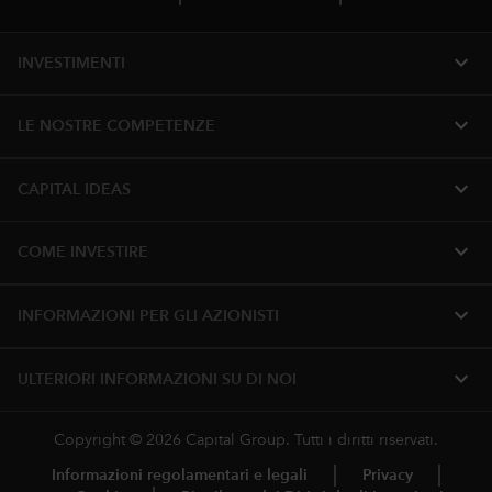
expand_more
INVESTIMENTI
expand_more
LE NOSTRE COMPETENZE
expand_more
CAPITAL IDEAS
expand_more
COME INVESTIRE
expand_more
INFORMAZIONI PER GLI AZIONISTI
expand_more
ULTERIORI INFORMAZIONI SU DI NOI
Copyright © 2026 Capital Group. Tutti i diritti riservati.
Informazioni regolamentari e legali
Privacy