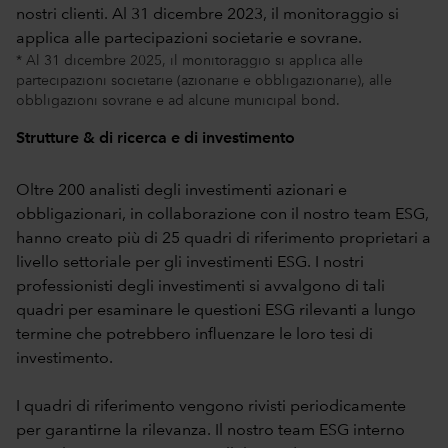
* Al 31 dicembre 2025, il monitoraggio si applica alle
partecipazioni societarie (azionarie e obbligazionarie), alle
obbligazioni sovrane e ad alcune municipal bond.
Strutture & di ricerca e di investimento
Oltre 200 analisti degli investimenti azionari e
obbligazionari, in collaborazione con il nostro team ESG,
hanno creato più di 25 quadri di riferimento proprietari a
livello settoriale per gli investimenti ESG. I nostri
professionisti degli investimenti si avvalgono di tali
quadri per esaminare le questioni ESG rilevanti a lungo
termine che potrebbero influenzare le loro tesi di
investimento.
I quadri di riferimento vengono rivisti periodicamente
per garantirne la rilevanza. Il nostro team ESG interno