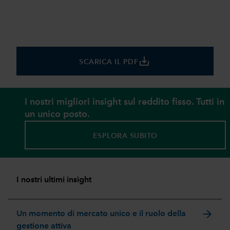
save_alt
SCARICA IL PDF
I nostri migliori insight sul reddito fisso. Tutti in
un unico posto.
ESPLORA SUBITO
I nostri ultimi insight
arrow_forward
Un momento di mercato unico e il ruolo della
gestione attiva