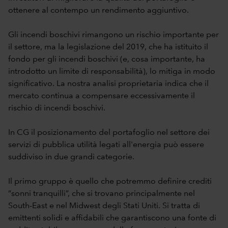
ottenere al contempo un rendimento aggiuntivo.
Gli incendi boschivi rimangono un rischio importante per
il settore, ma la legislazione del 2019, che ha istituito il
fondo per gli incendi boschivi (e, cosa importante, ha
introdotto un limite di responsabilità), lo mitiga in modo
significativo. La nostra analisi proprietaria indica che il
mercato continua a compensare eccessivamente il
rischio di incendi boschivi.
In CG il posizionamento del portafoglio nel settore dei
servizi di pubblica utilità legati all'energia può essere
suddiviso in due grandi categorie.
Il primo gruppo è quello che potremmo definire crediti
“sonni tranquilli”, che si trovano principalmente nel
South-East e nel Midwest degli Stati Uniti. Si tratta di
emittenti solidi e affidabili che garantiscono una fonte di