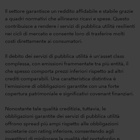
Il settore garantisce un reddito affidabile e stabile grazie
a quadri normativi che allineano ricavi e spese. Questo
contribuisce a rendere i servizi di pubblica utilità resilienti
nei cicli di mercato e consente loro di trasferire molti
costi direttamente ai consumatori.
Il debito dei servizi di pubblica utilità è un'asset class
complessa, con emissioni frammentate tra più entità, il
che spesso comporta prezzi inferiori rispetto ad altri
crediti comparabili. Una caratteristica distintiva è
l'emissione di obbligazioni garantite con una forte
copertura patrimoniale e significativi covenant finanziari.
Nonostante tale qualità creditizia, tuttavia, le
obbligazioni garantite dei servizi di pubblica utilità
offrono spread più ampi rispetto alle obbligazioni
societarie con rating inferiore, consentendo agli
investitori di migliorare la qualità del portafoglio e