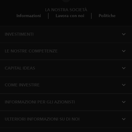
LA NOSTRA SOCIETÀ
Informazioni
Lavora con noi
Politiche
expand_more
INVESTIMENTI
expand_more
LE NOSTRE COMPETENZE
expand_more
CAPITAL IDEAS
expand_more
COME INVESTIRE
expand_more
INFORMAZIONI PER GLI AZIONISTI
expand_more
ULTERIORI INFORMAZIONI SU DI NOI