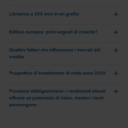
arrow_forward
L’America a 250 anni in sei grafici
arrow_forward
Edilizia europea: primi segnali di crescita?
arrow_forward
Quattro fattori che influenzano i mercati del
credito
arrow_forward
Prospettive d'investimento di metà anno 2026
arrow_forward
Previsioni obbligazionarie: i rendimenti elevati
offrono un potenziale di rialzo, mentre i rischi
permangono