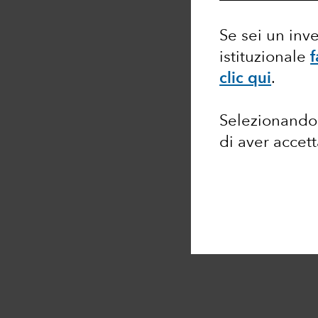
Se sei un inv
istituzionale
f
clic qui
.
Selezionando 
di aver accet