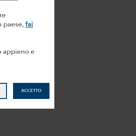
ore
ro paese,
fai
o appieno e
ACCETTO