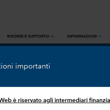
expand_more
expand_more
RISORSE E SUPPORTO
INFORMAZIONI
ioni importanti
ondamentali dettano i
eb è riservato agli intermediari finanziari