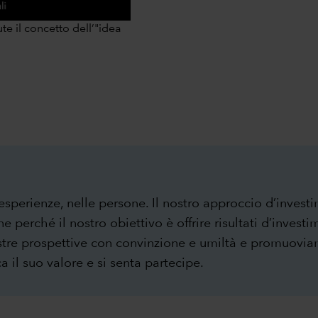
0:00 / 1:17
te il concetto dell’"idea
 esperienze, nelle persone. Il nostro approccio d’invest
ne perché il nostro obiettivo è offrire risultati d’invest
stre prospettive con convinzione e umiltà e promuovi
 il suo valore e si senta partecipe.