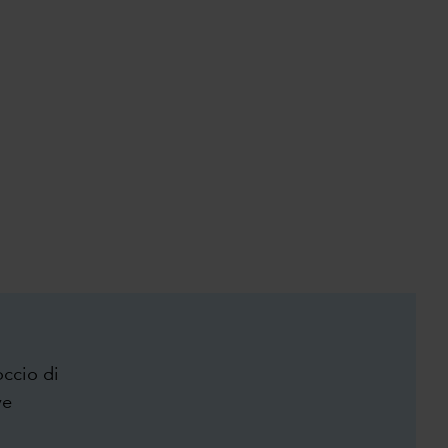
occio di
ve