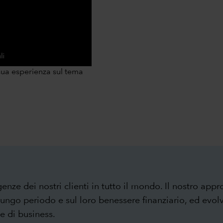
0:00 / 1:00
sua esperienza sul tema
nze dei nostri clienti in tutto il mondo. Il nostro appr
 lungo periodo e sul loro benessere finanziario, ed evol
e di business.