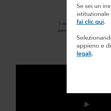
Migliorare l
Se sei un in
istituzionale
fai clic qui
.
I valori fondamentali di 
parole su un manifesto o un
Selezionando
appieno e di
legali
.