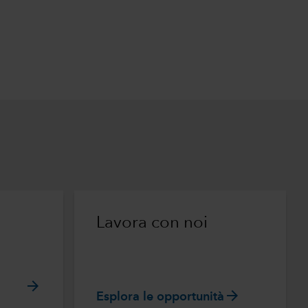
m
Lavora con noi
arrow_forward
arrow_forward
Esplora le opportunità