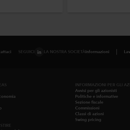
attaci
SEGUICI
LA NOSTRA SOCIETÀ
Informazioni
Lav
EAS
INFORMAZIONI PER GLI AZ
Avvisi per gli azionisti
conomia​
Politiche e informative
Sezione fiscale
o
Commissioni
Classi di azioni
Swing pricing
STIRE