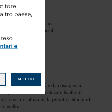
vestimenti di
stitore
 altro paese,
rtamenti. Più che semplici
no da guida, ricordandoci il
preso
ntari e
ACCETTO
erchiamo sempre di fare la cosa giusta.
 responsabilità con un elevato livello di
. La nostra cultura dà la priorità a standard
mo livello.