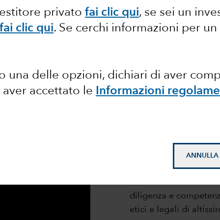
a vita delle persone attraverso in
vestitore privato
fai clic qui
, se sei un inve
fai clic qui
. Se cerchi informazioni per un
successo
Capital Group guidano le nostre azioni e i nostri compo
 sito web, i nostri valori riflettono chi siamo e ci fan
nostro impegno a fare sempre meglio.
 una delle opzioni, dichiari di aver com
 aver accettato le
Informazioni regolame
Integrità
ANNULLA
Agiamo con onestà e c
Assolviamo alle nostre
diligenza e competenza
etici e legali di altissi