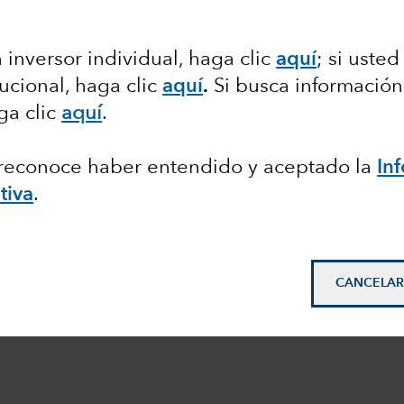
 inversor individual, haga clic
aquí
; si usted
tucional, haga clic
aquí
.
Si busca información
ga clic
aquí
.
, reconoce haber entendido y aceptado la
In
tiva
.
CANCELAR