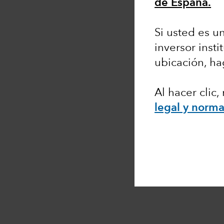
de España.
Si usted es un
inversor insti
ubicación, ha
Al hacer clic
legal y norma