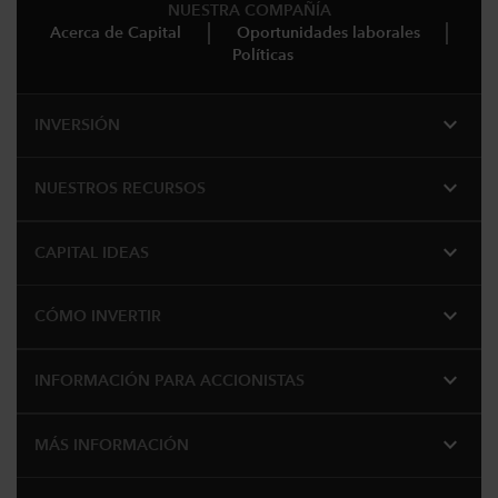
NUESTRA COMPAÑÍA
Acerca de Capital
Oportunidades laborales
Políticas
expand_more
INVERSIÓN
expand_more
NUESTROS RECURSOS
expand_more
CAPITAL IDEAS
expand_more
CÓMO INVERTIR
expand_more
INFORMACIÓN PARA ACCIONISTAS
expand_more
MÁS INFORMACIÓN