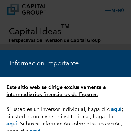
menu
MENÚ
TM
Capital Ideas
Perspectivas de inversión de Capital Group
Categories
Información importante
Este sitio web se dirige exclusivamente a
intermediarios financieros de España.
Si usted es un inversor individual, haga clic
aquí
;
si usted es un inversor institucional, haga clic
MERCADOS Y ECONOMÍA
aquí
.
Si busca información sobre otra ubicación,
Siete preguntas sobre