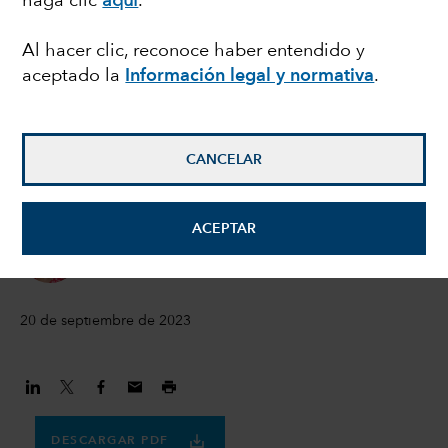
haga clic
aquí
.
volver a los mercados
Al hacer clic, reconoce haber entendido y
aceptado la
Información legal y normativa
.
de renta variable?
Andy Budden
CANCELAR
Investment director
ACEPTAR
Katharine Dryer
Directora de desarrollo de negocio de renta variable
20 de septiembre de 2023
DESCARGAR PDF