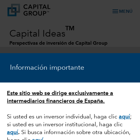
menu
MENÚ
TM
Capital Ideas
Perspectivas de inversión de Capital Group
Categories
Información importante
Este sitio web se dirige exclusivamente a
intermediarios financieros de España.
Si usted es un inversor individual, haga clic
aquí
;
si usted es un inversor institucional, haga clic
RENTA VARIABLE
aquí
.
Si busca información sobre otra ubicación,
¿Es el momento de