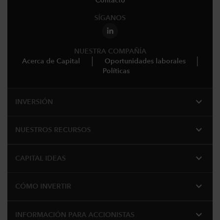
Contacto
SÍGANOS
NUESTRA COMPAÑÍA
Acerca de Capital
Oportunidades laborales
Políticas
expand_more
INVERSIÓN
expand_more
NUESTROS RECURSOS
expand_more
CAPITAL IDEAS
expand_more
CÓMO INVERTIR
expand_more
INFORMACIÓN PARA ACCIONISTAS