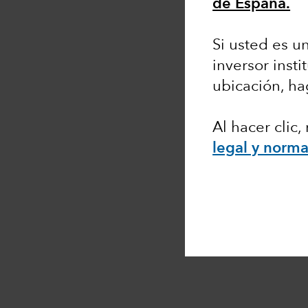
de España.
Si usted es un
inversor insti
ubicación, ha
Al hacer clic
legal y norma