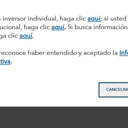
 inversor individual, haga clic
aquí
; si usted
tucional, haga clic
aquí
.
Si busca información
ga clic
aquí
.
, reconoce haber entendido y aceptado la
In
tiva
.
CANCELAR