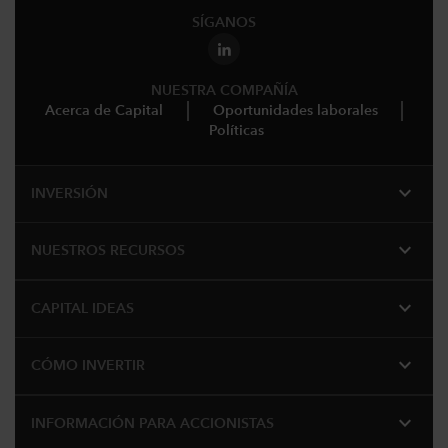
SÍGANOS
NUESTRA COMPAÑÍA
Acerca de Capital
Oportunidades laborales
Políticas
expand_more
INVERSIÓN
expand_more
NUESTROS RECURSOS
expand_more
CAPITAL IDEAS
expand_more
CÓMO INVERTIR
expand_more
INFORMACIÓN PARA ACCIONISTAS