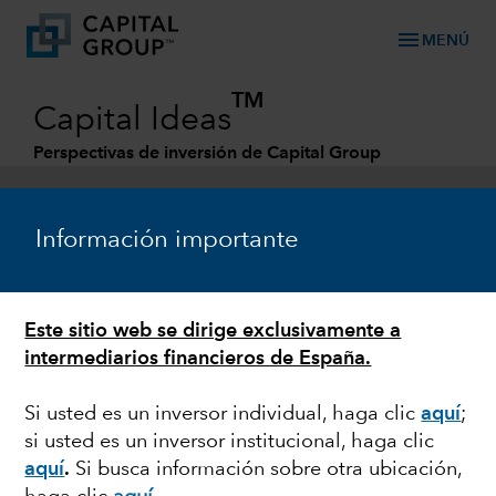
menu
MENÚ
TM
Capital Ideas
Perspectivas de inversión de Capital Group
Categories
Información importante
Este sitio web se dirige exclusivamente a
intermediarios financieros de España.
Si usted es un inversor individual, haga clic
aquí
;
si usted es un inversor institucional, haga clic
AEROESPACIAL
aquí
.
Si busca información sobre otra ubicación,
El transporte aéreo