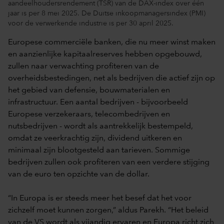
aandeelhoudersrendement (TSR) van de DAX-index over één
jaar is per 8 mei 2025. De Duitse inkoopmanagersindex (PMI)
voor de verwerkende industrie is per 30 april 2025.
Europese commerciële banken, die nu meer winst maken
en aanzienlijke kapitaalreserves hebben opgebouwd,
zullen naar verwachting profiteren van de
overheidsbestedingen, net als bedrijven die actief zijn op
het gebied van defensie, bouwmaterialen en
infrastructuur. Een aantal bedrijven - bijvoorbeeld
Europese verzekeraars, telecombedrijven en
nutsbedrijven - wordt als aantrekkelijk bestempeld,
omdat ze veerkrachtig zijn, dividend uitkeren en
minimaal zijn blootgesteld aan tarieven. Sommige
bedrijven zullen ook profiteren van een verdere stijging
van de euro ten opzichte van de dollar.
“In Europa is er steeds meer het besef dat het voor
zichzelf moet kunnen zorgen,” aldus Parekh. “Het beleid
van de VS wordt als vijandig ervaren en Europa richt zich