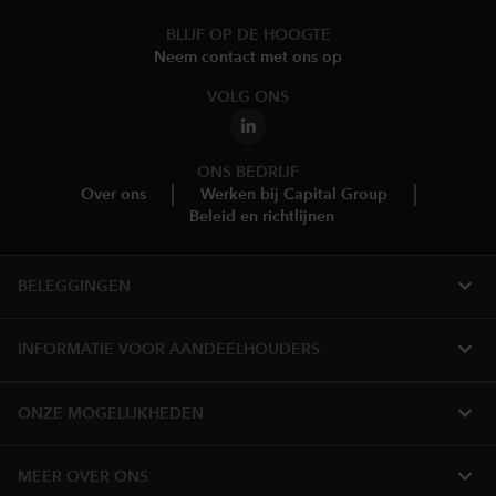
BLIJF OP DE HOOGTE
Neem contact met ons op
VOLG ONS
ONS BEDRIJF
Over ons
Werken bij Capital Group
Beleid en richtlijnen
expand_more
BELEGGINGEN
expand_more
INFORMATIE VOOR AANDEELHOUDERS
expand_more
ONZE MOGELIJKHEDEN
expand_more
MEER OVER ONS