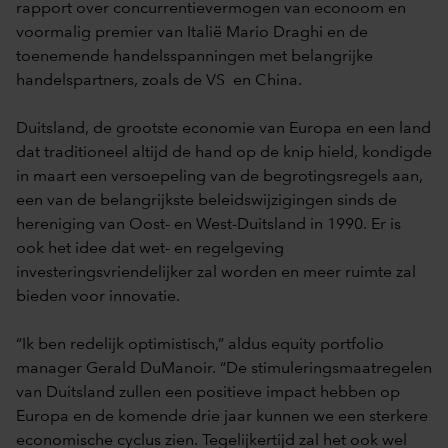
rapport over concurrentievermogen van econoom en
voormalig premier van Italië Mario Draghi en de
toenemende handelsspanningen met belangrijke
handelspartners, zoals de VS en China.
Duitsland, de grootste economie van Europa en een land
dat traditioneel altijd de hand op de knip hield, kondigde
in maart een versoepeling van de begrotingsregels aan,
een van de belangrijkste beleidswijzigingen sinds de
hereniging van Oost- en West-Duitsland in 1990. Er is
ook het idee dat wet- en regelgeving
investeringsvriendelijker zal worden en meer ruimte zal
bieden voor innovatie.
“Ik ben redelijk optimistisch,” aldus equity portfolio
manager Gerald DuManoir. “De stimuleringsmaatregelen
van Duitsland zullen een positieve impact hebben op
Europa en de komende drie jaar kunnen we een sterkere
economische cyclus zien. Tegelijkertijd
zal het ook wel