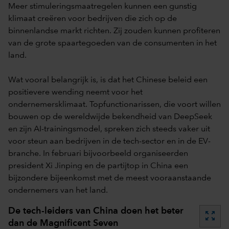
Meer stimuleringsmaatregelen kunnen een gunstig
klimaat creëren voor bedrijven die zich op de
binnenlandse markt richten. Zij zouden kunnen profiteren
van de grote spaartegoeden van de consumenten in het
land.
Wat vooral belangrijk is, is dat het Chinese beleid een
positievere wending neemt voor het
ondernemersklimaat. Topfunctionarissen, die voort willen
bouwen op de wereldwijde bekendheid van DeepSeek
en zijn AI-trainingsmodel, spreken zich steeds vaker uit
voor steun aan bedrijven in de tech-sector en in de EV-
branche. In februari bijvoorbeeld organiseerden
president Xi Jinping en de partijtop in China een
bijzondere bijeenkomst met de meest vooraanstaande
ondernemers van het land.
De tech-leiders van China doen het beter
zoom_out_map
dan de Magnificent Seven