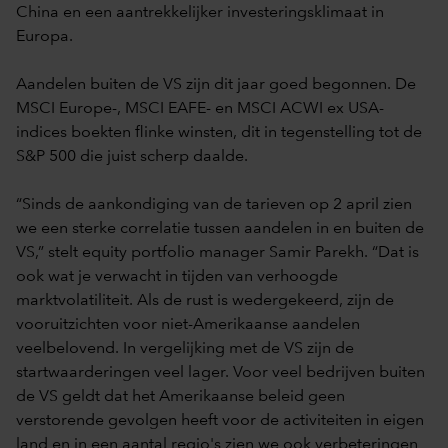
China en een aantrekkelijker investeringsklimaat in
Europa.
Aandelen buiten de VS zijn dit jaar goed begonnen. De
MSCI Europe-, MSCI EAFE- en MSCI ACWI ex USA-
indices boekten flinke winsten, dit in tegenstelling tot de
S&P 500 die juist scherp daalde.
“Sinds de aankondiging van de tarieven op 2 april zien
we een sterke correlatie tussen aandelen in en buiten de
VS,” stelt equity portfolio manager Samir Parekh. “Dat is
ook wat je verwacht in tijden van verhoogde
marktvolatiliteit. Als de rust is wedergekeerd, zijn de
vooruitzichten voor niet-Amerikaanse aandelen
veelbelovend. In vergelijking met de VS zijn de
startwaarderingen veel lager. Voor veel bedrijven buiten
de VS geldt dat het Amerikaanse beleid geen
verstorende gevolgen heeft voor de activiteiten in eigen
land en in een aantal regio's zien we ook verbeteringen