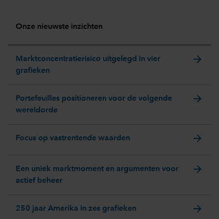
Onze nieuwste inzichten
arrow_forward
Marktconcentratierisico uitgelegd in vier
grafieken
arrow_forward
Portefeuilles positioneren voor de volgende
wereldorde
arrow_forward
Focus op vastrentende waarden
arrow_forward
Een uniek marktmoment en argumenten voor
actief beheer
arrow_forward
250 jaar Amerika in zes grafieken