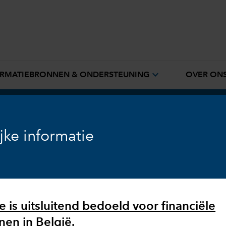
expand_more
RMATIEBRONNEN & ONDERSTEUNING
OVER ON
jke informatie
 is uitsluitend bedoeld voor financiële
en in België.