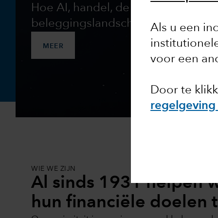
Hoe AI, handel, de Amerikaanse sta
beleggingslandschap veranderen.
Als u een in
institutione
MEER
voor een and
Door te klik
regelgeving
WIE WE ZIJN
Al sinds 1931 helpen
hun financiële doelen 