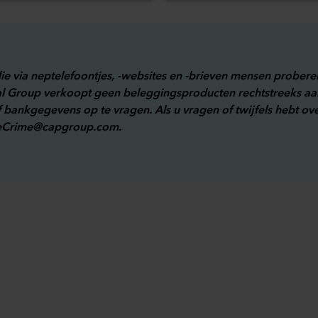
 die via neptelefoontjes, -websites en -brieven mensen prober
tal Group verkoopt geen beleggingsproducten rechtstreeks aan 
f bankgegevens op te vragen. Als u vragen of twijfels hebt 
eCrime@capgroup.com
.