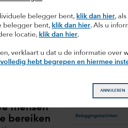
atsschuld en de dollar het
dividuele belegger bent,
klik dan hier
, al
le belegger bent,
klik dan hier
. Als u info
ere locatie,
klik dan hier
.
ken, verklaart u dat u de informatie over 
 volledig hebt begrepen en hiermee inst
ANNULEREN
Fund center
 we mensen
Beleggingsinzichten
te bereiken