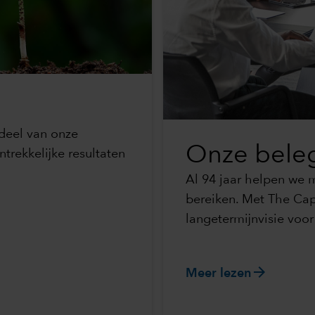
deel van onze
Onze bele
rekkelijke resultaten
Al 94 jaar helpen we 
bereiken. Met The Ca
langetermijnvisie voor
arrow_forward
Meer lezen