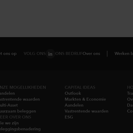
t ons op
VOLG ONS
ONS BEDRIJF
Over ons
Werken b
NZE MOGELIJKHEDEN
CAPITAL IDEAS
HO
andelen
Outlook
Tra
astrentende waarden
Markten & Economie​
Ov
lti-Asset​
Aandelen
Da
uurzaam beleggen
Vastrentende waarden
Co
EER OVER ONS
ESG
e we zijn​
eleggingsbenadering