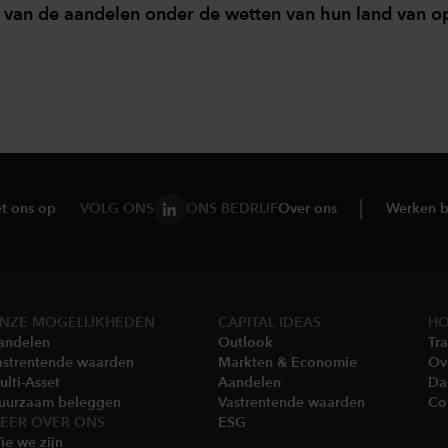
an de aandelen onder de wetten van hun land van opric
t ons op
VOLG ONS
ONS BEDRIJF
Over ons
Werken b
NZE MOGELIJKHEDEN
CAPITAL IDEAS
HO
andelen
Outlook
Tra
astrentende waarden
Markten & Economie​
Ov
lti-Asset​
Aandelen
Da
uurzaam beleggen
Vastrentende waarden
Co
EER OVER ONS
ESG
e we zijn​