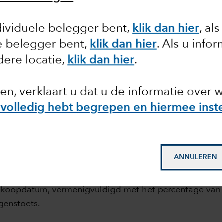
rwaarde die een Belgische individuele belegger realise
ij de liquidatie van dergelijke fondsen.
dividuele belegger bent,
klik dan hier
, al
le belegger bent,
klik dan hier
. Als u info
s worden uitgevoerd, die bepaalt welk percentage van 
ere locatie,
klik dan hier
.
terugkopen in dit fonds binnen het toepassingsgebied
ken, verklaart u dat u de informatie over 
ht, worden fondsen waarvan meer dan 25% in in aanme
hrijvingen vanaf 1 januari 2018 is het toepassingsgebi
 volledig hebt begrepen en hiermee inst
.
n 30% de positieve delta tussen de BTIS op de inschri
ANNULEREN
belastbare bedrag gelijk aan de "vermogenswinst", d.w.z
ugkoopdatum, vermenigvuldigd met het percentage van 
genstoets.