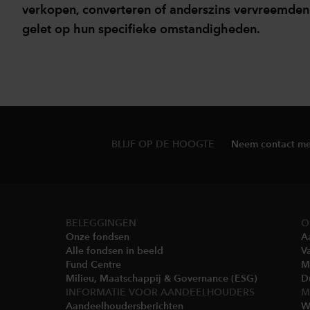
verkopen, converteren of anderszins vervreemden v
gelet op hun specifieke omstandigheden.
BLIJF OP DE HOOGTE
Neem contact me
BELEGGINGEN
O
Onze fondsen
A
Alle fondsen in beeld
V
Fund Centre
Mu
Milieu, Maatschappij & Governance (ESG)​​
D
INFORMATIE VOOR AANDEELHOUDERS
M
Aandeelhoudersberichten​
Wi