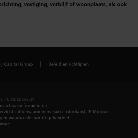
hting, vestiging, verblijf of woonplaats, als ook
ij Capital Group
Beleid en richtlijnen
E TE BELEGGEN
nsacties en formulieren
erzicht subbewaarnemers (sub-custodians) JP Morgan
gen waarop niet wordt gehandeld​
ntact