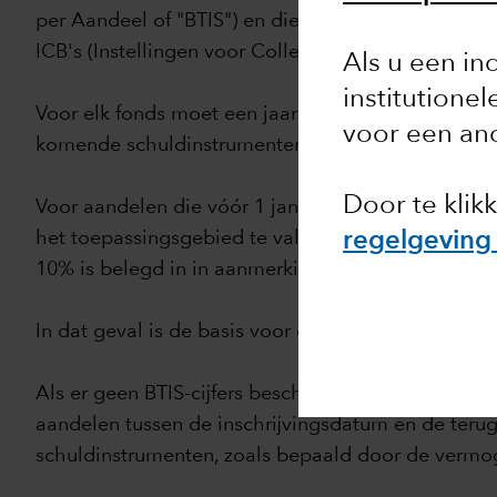
per Aandeel of "BTIS") en die vervat zit in de mee
ICB's (Instellingen voor Collectieve Belegging) of b
Als u een in
institutione
Voor elk fonds moet een jaarlijkse vermogenstoet
voor een and
komende schuldinstrumenten, om te bepalen of de 
Door te klik
Voor aandelen die vóór 1 januari 2018 zijn gekoc
het toepassingsgebied te vallen. Voor nieuwe insc
regelgeving
10% is belegd in in aanmerking komende schulden
In dat geval is de basis voor de bronbelasting va
Als er geen BTIS-cijfers beschikbaar zijn, is het 
aandelen tussen de inschrijvingsdatum en de ter
schuldinstrumenten, zoals bepaald door de vermo