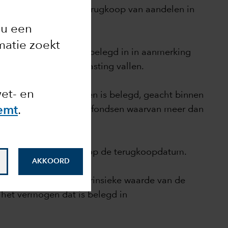
ert bij de verkoop of terugkoop van aandelen in
s u een
rmatie zoekt
het fondsvermogen is belegd in in aanmerking
 van de 30% bronbelasting vallen.
wet- en
rking komende schulden is belegd, geacht binnen
ed uitgebreid naar alle fondsen waarvan meer dan
emt
.
jvingsdatum en de BTIS op de terugkoopdatum.
AKKOORD
. de toename van de intrinsieke waarde van de
het vermogen dat is belegd in