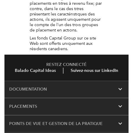
placements en titres à revenu fixe; par
contre, dans le cas des titres
présentant les caractéristiques des
actions, ils agissent uniquement pour
le compte de l’un des trois groupes
de placement en actions.
Les fonds Capital Group sur ce site
Web sont offerts uniquement aux
résidents canadiens.
RESTEZ CONNECTÉ
Balado Capital Ideas
Suivez-nous sur LinkedIn
expand_more
DOCUMENTATION
expand_more
PLACEMENTS
expand_more
POINTS DE VUE ET GESTION DE LA PRATIQUE