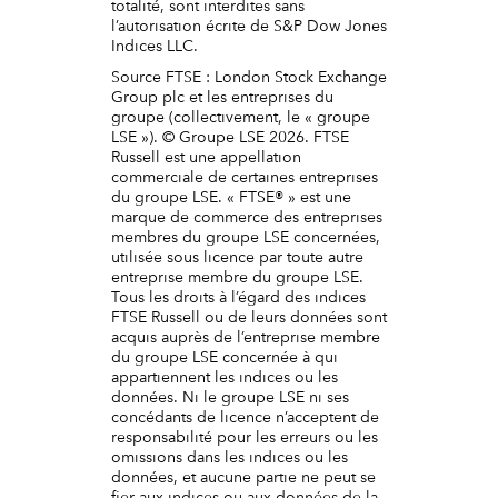
totalité, sont interdites sans
l’autorisation écrite de S&P Dow Jones
Indices LLC.
Source FTSE : London Stock Exchange
Group plc et les entreprises du
groupe (collectivement, le « groupe
LSE »). © Groupe LSE 2026. FTSE
Russell est une appellation
commerciale de certaines entreprises
du groupe LSE. « FTSE® » est une
marque de commerce des entreprises
membres du groupe LSE concernées,
utilisée sous licence par toute autre
entreprise membre du groupe LSE.
Tous les droits à l’égard des indices
FTSE Russell ou de leurs données sont
acquis auprès de l’entreprise membre
du groupe LSE concernée à qui
appartiennent les indices ou les
données. Ni le groupe LSE ni ses
concédants de licence n’acceptent de
responsabilité pour les erreurs ou les
omissions dans les indices ou les
données, et aucune partie ne peut se
fier aux indices ou aux données de la