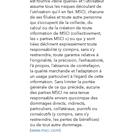
est fournie «telle quelle» et l’utilisateur
assume tous les risques découlant de
l’utilisation qu’il en fait. MSCI, chacune
de ses filiales et toute autre personne
qui s’occupent de la collecte, du
calcul ou de la création de toute
information de MSCI (collectivement,
les « parties MSCI ») ou qui y sont
liées déclinent expressément toute
responsabilité (y compris, sans s’y
restreindre, toute garantie relative à
l’originalité, la précision, l’exhaustivité,
l’à propos, l’absence de contrefaçon,
la qualité marchande et l’adaptation à
un usage particulier) à l’égard de cette
information. Sans limiter la portée
générale de ce qui précède, aucune
des parties MSCI ne sera tenue
responsable envers quiconque des
dommages directs, indirects,
particuliers, collatéraux, punitifs ou
consécutifs (y compris, sans s’y
restreindre, les pertes de bénéfices)
ou de tout autre dommage.
(
www.msci.com
)