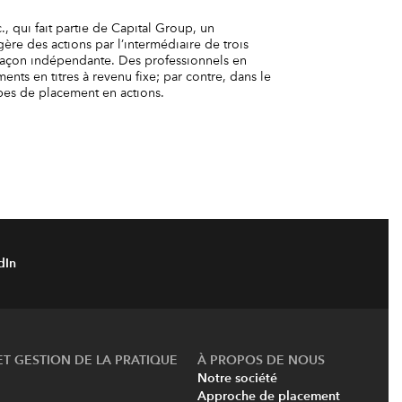
., qui fait partie de Capital Group, un
re des actions par l’intermédiaire de trois
 façon indépendante. Des professionnels en
nts en titres à revenu fixe; par contre, dans le
upes de placement en actions.
dIn
ET GESTION DE LA PRATIQUE
À PROPOS DE NOUS
Notre société
Approche de placement