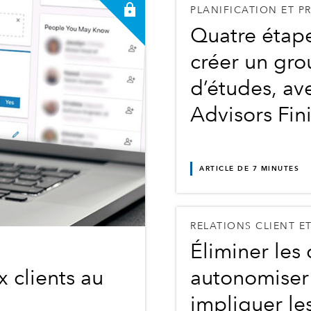
PLANIFICATION ET P
Quatre étap
créer un gr
d’études, a
Advisors Fini
ARTICLE DE 7 MINUTES
RELATIONS CLIENT ET
Éliminer les 
 clients au
autonomiser
impliquer l