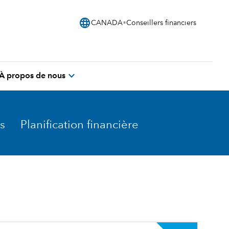
language
CANADA
Conseillers financiers
expand_more
À propos de nous
s
Planification financière