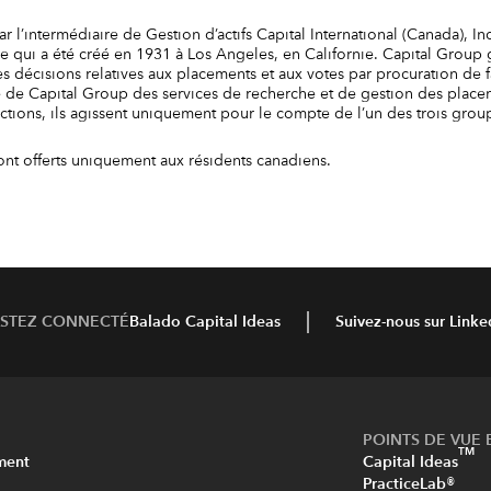
 l’intermédiaire de Gestion d’actifs Capital International (Canada), Inc
qui a été créé en 1931 à Los Angeles, en Californie. Capital Group gè
décisions relatives aux placements et aux votes par procuration de
 de Capital Group des services de recherche et de gestion des placeme
s actions, ils agissent uniquement pour le compte de l’un des trois gro
ont offerts uniquement aux résidents canadiens.
ESTEZ CONNECTÉ
Balado Capital Ideas
Suivez-nous sur Linke
POINTS DE VUE 
TM
ment
Capital Ideas
PracticeLab®