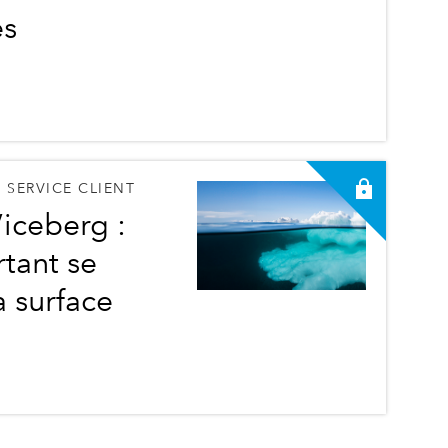
es
 SERVICE CLIENT
’iceberg :
rtant se
a surface