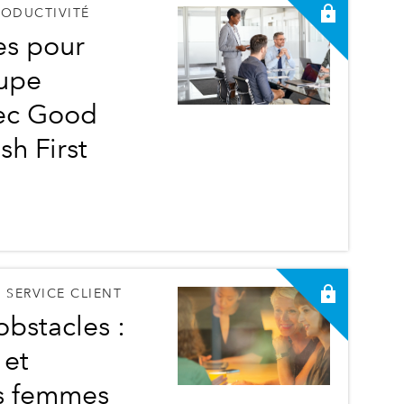
RODUCTIVITÉ
es pour
oupe
vec Good
sh First
 SERVICE CLIENT
obstacles :
 et
es femmes