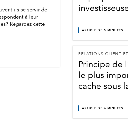
investisseus
vent-ils se servir de
espondent à leur
lles? Regardez cette
ARTICLE DE 5 MINUTES
RELATIONS CLIENT ET
Principe de l
le plus impo
cache sous l
ARTICLE DE 6 MINUTES