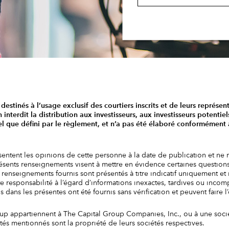
destinés à l’usage exclusif des courtiers inscrits et de leurs représen
nterdit la distribution aux investisseurs, aux investisseurs potenti
el que défini par le règlement, et n’a pas été élaboré conformémen
sentent les opinions de cette personne à la date de publication et ne 
présents renseignements visent à mettre en évidence certaines question
renseignements fournis sont présentés à titre indicatif uniquement et n
te responsabilité à l’égard d’informations inexactes, tardives ou incomp
dans les présentes ont été fournis sans vérification et peuvent faire l
 appartiennent à The Capital Group Companies, Inc., ou à une société
tés mentionnés sont la propriété de leurs sociétés respectives.