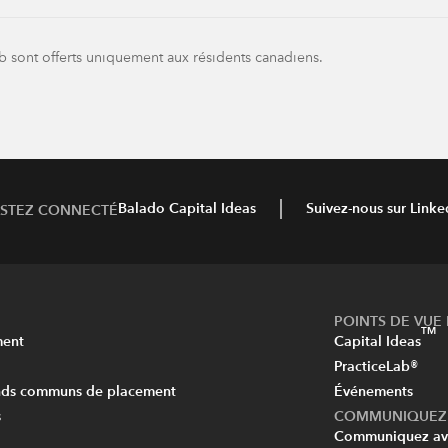
b sont offerts uniquement aux résidents canadiens.
Balado Capital Ideas
Suivez-nous sur Linke
ESTEZ CONNECTÉ
POINTS DE VUE 
TM
ment
Capital Ideas
PracticeLab®
onds communs de placement
Événements
s
COMMUNIQUEZ 
Communiquez av