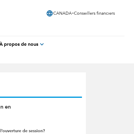
language
CANADA
Conseillers financiers
expand_more
À propos de nous
on en
l’ouverture de session?