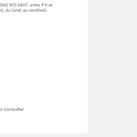
866) 805-8407, entre 9 h et
st), du lundi au vendredi.
ez consulter