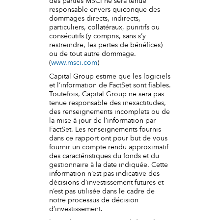
des parties MSCI ne sera tenue
responsable envers quiconque des
dommages directs, indirects,
particuliers, collatéraux, punitifs ou
consécutifs (y compris, sans s’y
restreindre, les pertes de bénéfices)
ou de tout autre dommage.
(
www.msci.com
)
Capital Group estime que les logiciels
et l’information de FactSet sont fiables.
Toutefois, Capital Group ne sera pas
tenue responsable des inexactitudes,
des renseignements incomplets ou de
la mise à jour de l’information par
FactSet. Les renseignements fournis
dans ce rapport ont pour but de vous
fournir un compte rendu approximatif
des caractéristiques du fonds et du
gestionnaire à la date indiquée. Cette
information n’est pas indicative des
décisions d’investissement futures et
n’est pas utilisée dans le cadre de
notre processus de décision
d’investissement.