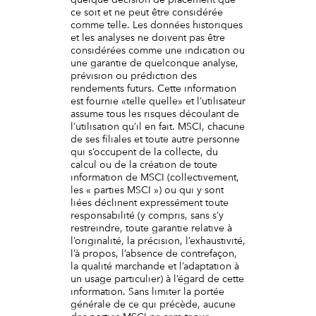
quelque décision de placement que
ce soit et ne peut être considérée
comme telle. Les données historiques
et les analyses ne doivent pas être
considérées comme une indication ou
une garantie de quelconque analyse,
prévision ou prédiction des
rendements futurs. Cette information
est fournie «telle quelle» et l’utilisateur
assume tous les risques découlant de
l’utilisation qu’il en fait. MSCI, chacune
de ses filiales et toute autre personne
qui s’occupent de la collecte, du
calcul ou de la création de toute
information de MSCI (collectivement,
les « parties MSCI ») ou qui y sont
liées déclinent expressément toute
responsabilité (y compris, sans s’y
restreindre, toute garantie relative à
l’originalité, la précision, l’exhaustivité,
l’à propos, l’absence de contrefaçon,
la qualité marchande et l’adaptation à
un usage particulier) à l’égard de cette
information. Sans limiter la portée
générale de ce qui précède, aucune