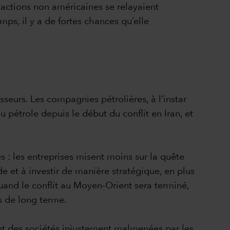
s actions non américaines se relayaient
ps, il y a de fortes chances qu’elle
sseurs. Les compagnies pétrolières, à l’instar
 pétrole depuis le début du conflit en Iran, et
s : les entreprises misent moins sur la quête
e et à investir de manière stratégique, en plus
quand le conflit au Moyen-Orient sera terminé,
es de long terme.
hant des sociétés injustement malmenées par les