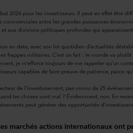
t 2026 pour les investisseurs. Il peut en effet être diff
ns commerciales entre les grandes puissances économi
le et aux divisions politiques profondes qui apparaissent
tion en date, avec son lot quotidien d’actualités déstabil
les frappes militaires. C’est un fait : le monde va pl
ement, je m’efforce toujours de me rappeler qu’un conte
isseurs capables de faire preuve de patience, parce qu
 secteur de l’investissement, pas moins de 25 événemen
quand les choses vont mal ? Évidemment, non. En revanche
énements peut générer des opportunités d’investissement
s, les marchés actions internationaux ont