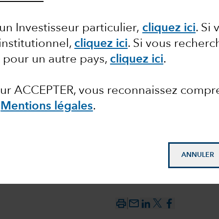
un Investisseur particulier,
cliquez ici
.
Si 
institutionnel,
cliquez ici
.
Si vous recherc
 pour un autre pays,
cliquez ici
.
 sur ACCEPTER, vous reconnaissez compr
Mentions légales
.
ANNULER
mail_outline