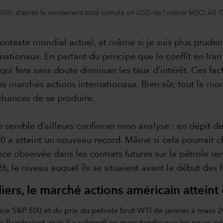
000, d’après le rendement total cumulé en USD de l’indice MSCI All 
ntexte mondial actuel, et même si je suis plus prudent
ationaux. En partant du principe que le conflit en Iran 
qui fera sans doute diminuer les taux d’intérêt. Ces fac
s marchés actions internationaux. Bien sûr, tout le mo
s chances de se produire.
emble d’ailleurs confirmer mon analyse : en dépit de 
500 a atteint un nouveau record. Même si cela pourrait 
ance observée dans les contrats futures sur le pétrole 
, le niveau auquel ils se situaient avant le début des fra
iers, le marché actions américain attein