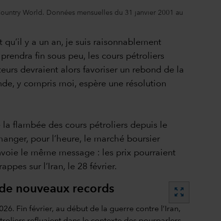
Country World. Données mensuelles du 31 janvier 2001 au
 qu’il y a un an, je suis raisonnablement
prendra fin sous peu, les cours pétroliers
teurs devraient alors favoriser un rebond de la
nde, y compris moi, espère une résolution
la flambée des cours pétroliers depuis le
changer, pour l’heure, le marché boursier
renvoie le même message : les prix pourraient
ppes sur l’Iran, le 28 février.
t de nouveaux records
zoom_out_map