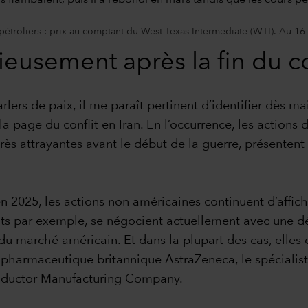
pétroliers : prix au comptant du West Texas Intermediate (WTI). Au 16 
eusement après la fin du co
rlers de paix, il me paraît pertinent d’identifier dès m
 la page du conflit en Iran. En l’occurrence, les actio
très attrayantes avant le début de la guerre, présentent
en 2025, les actions non américaines continuent d’affich
ts par exemple, se négocient actuellement avec une dé
du marché américain. Et dans la plupart des cas, elles 
harmaceutique britannique AstraZeneca, le spécialiste
nductor Manufacturing Company.