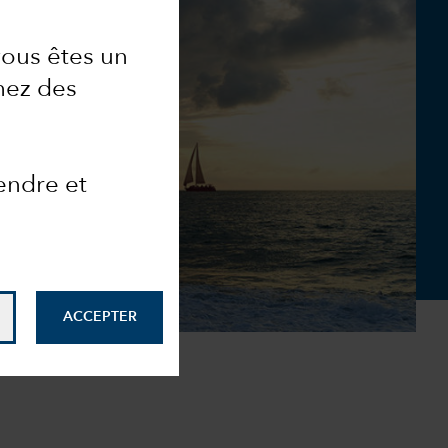
vous êtes un
hez des
endre et
ACCEPTER