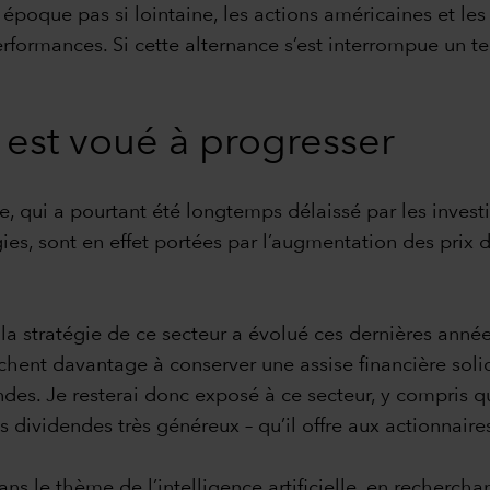
e époque pas si lointaine, les actions américaines et le
formances. Si cette alternance s’est interrompue un tem
 est voué à progresser
ie, qui a pourtant été longtemps délaissé par les investi
es, sont en effet portées par l’augmentation des prix du
 la stratégie de ce secteur a évolué ces dernières année
chent davantage à conserver une assise financière solid
dendes. Je resterai donc exposé à ce secteur, y compris 
s dividendes très généreux – qu’il offre aux actionnair
dans le thème de l’intelligence artificielle, en recherc