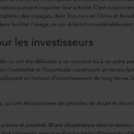
lisation puissent impacter leur activité. C’est notammen
alistes des voyages, dont Trip.com en Chine et Amad
dans faciliter l’usage, ce qui éclaircit considérablement
our les investisseurs
dés ici ont été délaissés à un moment ou à un autre par
s l’instabilité et l’incertitude constituent un terrain f
 appliquent un horizon d’investissement de long terme, 
qui ont été jalonnées de périodes de doute et de volatil
 actions et possède 38 ans d’expérience dans le secteur de
ork University, ainsi que d’un bachelor d’University of 