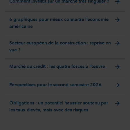
arrow_forward
Comment investir sur un marché très singulier ?
arrow_forward
6 graphiques pour mieux connaître l’économie
américaine
arrow_forward
Secteur européen de la construction : reprise en
vue ?
arrow_forward
Marché du crédit : les quatre forces à l’œuvre
arrow_forward
Perspectives pour le second semestre 2026
arrow_forward
Obligations : un potentiel haussier soutenu par
les taux élevés, mais avec des risques