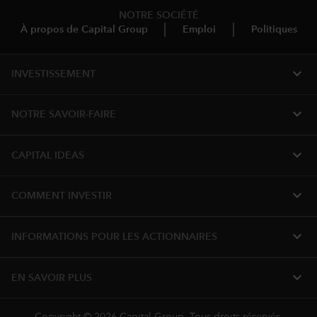
NOTRE SOCIÉTÉ
À propos de Capital Group
Emploi
Politiques
expand_more
INVESTISSEMENT
expand_more
NOTRE SAVOIR-FAIRE
expand_more
CAPITAL IDEAS
expand_more
COMMENT INVESTIR
expand_more
INFORMATIONS POUR LES ACTIONNAIRES
expand_more
EN SAVOIR PLUS
Copyright © 2026 Capital Group. Tous droits réservés.