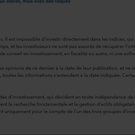
aux élevés, mais avec des risques
s. Il est impossible d’investir directement dans les indices, qu
s, et les investisseurs ne sont pas assurés de récupérer l’inté
conseil en investissement, en fiscalité ou autre, ni une sollicit
es opinions de ce dernier à la date de leur publication, et ne 
, toutes les informations s’entendent à la date indiquée. Certa
tités d’investissement, qui décident en toute indépendance de 
ent la recherche fondamentale et la gestion d’actifs obligatai
sent uniquement pour le compte de l’un des trois groupes d’inv