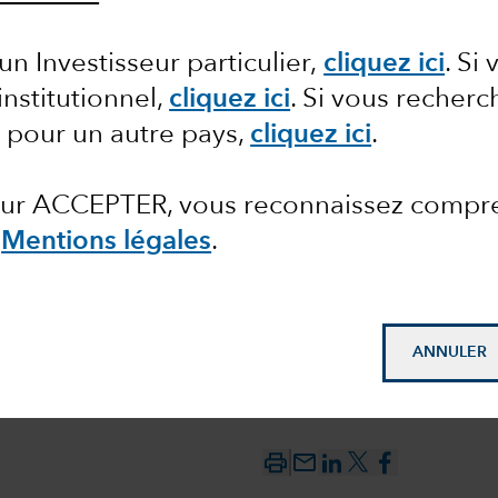
un Investisseur particulier,
cliquez ici
.
Si 
d de
institutionnel,
cliquez ici
.
Si vous recherc
 pour un autre pays,
cliquez ici
.
 sur ACCEPTER, vous reconnaissez compr
Mentions légales
.
ANNULER
mail_outline