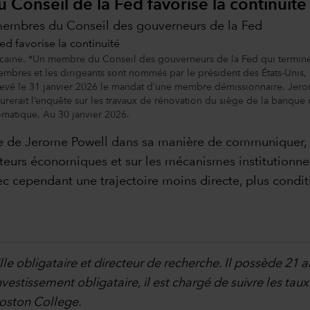
 Conseil de la Fed favorise la continuité
membres du Conseil des gouverneurs de la Fed
icaine. *Un membre du Conseil des gouverneurs de la Fed qui termin
mbres et les dirigeants sont nommés par le président des États-Unis, 
é le 31 janvier 2026 le mandat d’une membre démissionnaire. Jerome 
durerait l’enquête sur les travaux de rénovation du siège de la banqu
utomatique. Au 30 janvier 2026.
ie de Jerome Powell dans sa manière de communiquer, la
teurs économiques et sur les mécanismes institutionne
c cependant une trajectoire moins directe, plus condi
lle obligataire et directeur de recherche. Il possède 21 
vestissement obligataire, il est chargé de suivre les taux d
Boston College.