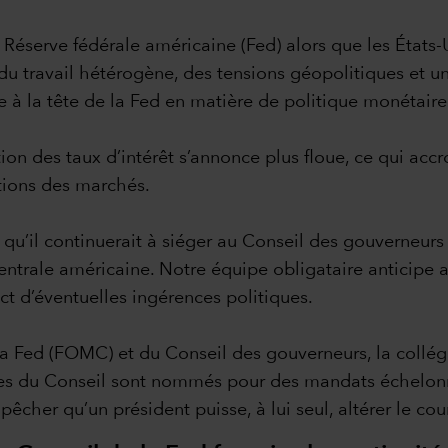
 Réserve fédérale américaine (Fed) alors que les États-
 du travail hétérogène, des tensions géopolitiques et un
à la tête de la Fed en matière de politique monétaire
ion des taux d’intérêt s’annonce plus floue, ce qui accro
ations des marchés.
’il continuerait à siéger au Conseil des gouverneurs d
trale américaine. Notre équipe obligataire anticipe ain
act d’éventuelles ingérences politiques.
a Fed (FOMC) et du Conseil des gouverneurs, la collégi
es du Conseil sont nommés pour des mandats échelonné
pêcher qu’un président puisse, à lui seul, altérer le co