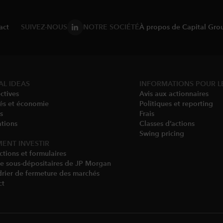
act
SUIVEZ-NOUS
NOTRE SOCIÉTÉ
À propos de Capital Gro
AL IDEAS
INFORMATIONS POUR L
ctives
Avis aux actionnaires
és et économie
Politiques et reporting
s
Frais
tions
Classes d’actions
Swing pricing​
ENT INVESTIR
ctions et formulaires
de sous-dépositaires de JP Morgan
rier de fermeture des marchés
ct