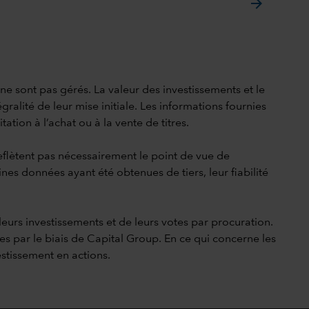
arrow_forward
i ne sont pas gérés. La valeur des investissements et le
gralité de leur mise initiale. Les informations fournies
ation à l’achat ou à la vente de titres.
reflètent pas nécessairement le point de vue de
ines données ayant été obtenues de tiers, leur fiabilité
leurs investissements et de leurs votes par procuration.
res par le biais de Capital Group. En ce qui concerne les
estissement en actions.