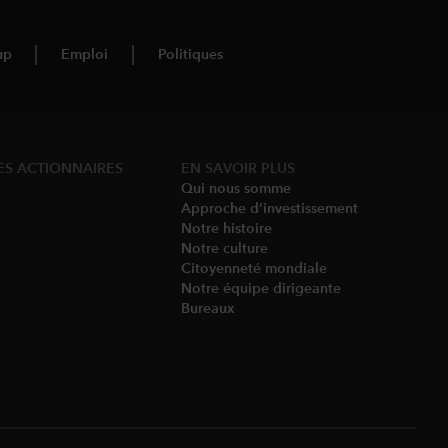
up
Emploi
Politiques
ES ACTIONNAIRES
EN SAVOIR PLUS
Qui nous somme​
Approche d’investissement
Notre histoire​
Notre culture
Citoyenneté mondiale
Notre équipe dirigeante​
Bureaux​