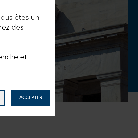
vous êtes un
hez des
endre et
ACCEPTER