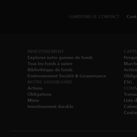
GARDONS LE CONTACT
Cont
INVESTISSEMENT
CAPIT
Explorez notre gamme de fonds
Perspe
Tous les fonds à suivre
March
Bibliothèque de fonds
Action
Environnement Société & Gouvernance​
Obliga
NOTRE SAVOIR-FAIRE
ESG
Actions
COMM
Obligations
Transa
Mixte
Liste 
Investissement durable
Calend
Conta