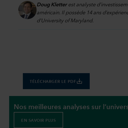
Doug Kletter
est analyste d’investisseme
américain. Il possède 14 ans d’expérienc
d’University of Maryland.
save_alt
TÉLÉCHARGER LE PDF
Nos meilleures analyses sur l’unive
EN SAVOIR PLUS