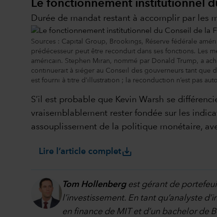
Le fonctionnement institutionnel du
Durée de mandat restant à accomplir par les 
Sources : Capital Group, Brookings, Réserve fédérale amér
prédécesseur peut être reconduit dans ses fonctions. Les me
américain. Stephen Miran, nommé par Donald Trump, a achev
continuerait à siéger au Conseil des gouverneurs tant que 
est fourni à titre d’illustration ; la reconduction n’est pas a
S’il est probable que Kevin Warsh se différenc
vraisemblablement rester fondée sur les indica
assouplissement de la politique monétaire, ave
save_alt
Lire l’article complet
Tom Hollenberg
est gérant de portefeui
l’investissement. En tant qu’analyste d’in
en finance de MIT et d’un bachelor de 