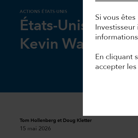
ACTIONS ÉTATS-UNIS
Si vous êtes 
États-Unis : la Fe
Investisseur 
informations
Kevin Warsh
En cliquant
accepter les
Tom Hollenberg
et
Doug Kletter
15 mai 2026