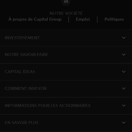
NOTRE SOCIÉTÉ
À propos de Capital Group
Emploi
Politiques
expand_more
INVESTISSEMENT
expand_more
NOTRE SAVOIR-FAIRE
expand_more
CAPITAL IDEAS
expand_more
COMMENT INVESTIR
expand_more
INFORMATIONS POUR LES ACTIONNAIRES
expand_more
EN SAVOIR PLUS