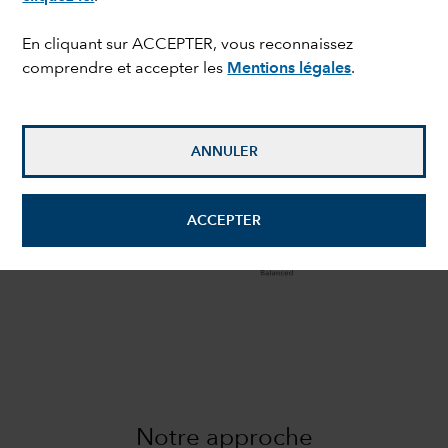
expand_more
Notre approche
En cliquant sur ACCEPTER, vous reconnaissez
comprendre et accepter les
Mentions légales
.
50 ans de gestion mixte
ANNULER
ACCEPTER
Notre approche