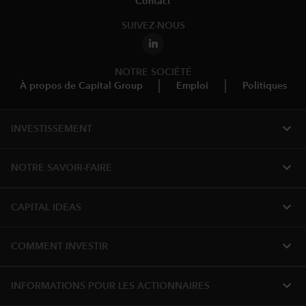
Contact
SUIVEZ-NOUS
NOTRE SOCIÉTÉ
À propos de Capital Group
Emploi
Politiques
expand_more
INVESTISSEMENT
expand_more
NOTRE SAVOIR-FAIRE
expand_more
CAPITAL IDEAS
expand_more
COMMENT INVESTIR
expand_more
INFORMATIONS POUR LES ACTIONNAIRES