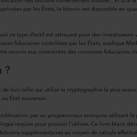
onfiscation des bitcoins correctement stockés ; et 3) à 
primées par les États, le bitcoin est disponible en quant
 ce type d’actif est attrayant pour des investisseurs v
es fiduciaires contrôlées par les États, explique Mark 
être soumis aux contraintes des monnaies fiduciaires cl
n ?
t de loin celle qui utilise la cryptographie la plus avan
 ou État souverain.
 publication, par un programmeur anonyme utilisant l
ogie requise pour pouvoir l’utiliser. Ce livre blanc déc
 bitcoins supplémentaires au moyen de calculs effectué