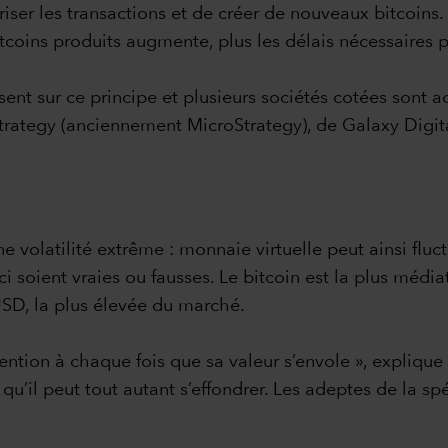
iser les transactions et de créer de nouveaux bitcoin
itcoins produits augmente, plus les délais nécessaires 
nt sur ce principe et plusieurs sociétés cotées sont ac
trategy (anciennement MicroStrategy), de Galaxy Digit
volatilité extrême : monnaie virtuelle peut ainsi fluct
ci soient vraies ou fausses. Le bitcoin est la plus médi
USD, la plus élevée du marché.
tention à chaque fois que sa valeur s’envole », explique
it qu’il peut tout autant s’effondrer. Les adeptes de la 