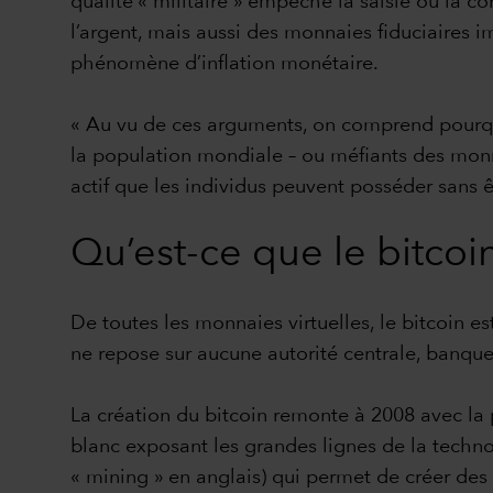
qualité « militaire » empêche la saisie ou la c
l’argent, mais aussi des monnaies fiduciaires im
phénomène d’inflation monétaire.
« Au vu de ces arguments, on comprend pourquoi
la population mondiale – ou méfiants des monnai
actif que les individus peuvent posséder sans 
Qu’est-ce que le bitcoi
De toutes les monnaies virtuelles, le bitcoin es
ne repose sur aucune autorité centrale, banque
La création du bitcoin remonte à 2008 avec la
blanc exposant les grandes lignes de la technol
« mining » en anglais) qui permet de créer des