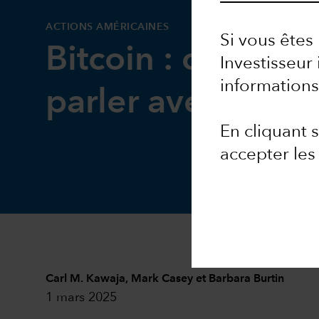
ACTIONS AMÉRICAINES
Si vous êtes 
Bitcoin : commen
Investisseur 
informations
parler avec vos cl
En cliquant
accepter les
Carl M. Kawaja
,
Mark Casey
et
Barbara Burtin
1 mars 2025