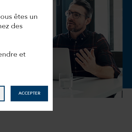
vous êtes un
hez des
endre et
ACCEPTER