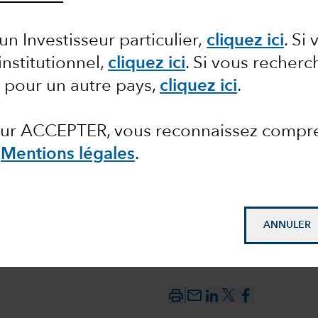
un Investisseur particulier,
cliquez ici
.
Si 
t en
institutionnel,
cliquez ici
.
Si vous recherc
 pour un autre pays,
cliquez ici
.
ients ?
 sur ACCEPTER, vous reconnaissez compr
Mentions légales
.
ANNULER
mail_outline