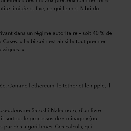
la différence des métaux précieux comme l’or et
ité limitée et fixe, ce qui le met l’abri du
ivant dans un régime autoritaire – soit 40 % de
Casey. « Le bitcoin est ainsi le tout premier
assiques. »
cée. Comme l’ethereum, le tether et le ripple, il
e pseudonyme Satoshi Nakamoto, d’un livre
rit surtout le processus de « minage » (ou
s par des algorithmes. Ces calculs, qui