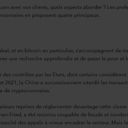
tcoin avec vos clients, quels aspects aborder ? Les prof
tomonnaies en proposent quatre principaux.
al, et en bitcoin en particulier, s’accompagnent de ris
er une recherche approfondie et de peser le pour et le
nt des contrôles par les États, dont certains considè
 et 2021, la Chine a successivement interdit les transa
ge de cryptomonnaies.
sieurs reprises de réglementer davantage cette classe d’a
man-Fried, a été reconnu coupable de fraude et conda
a suscité des appels à mieux encadrer le secteur. Mais 