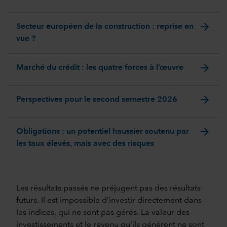
arrow_forward
Secteur européen de la construction : reprise en
vue ?
arrow_forward
Marché du crédit : les quatre forces à l’œuvre
arrow_forward
Perspectives pour le second semestre 2026
arrow_forward
Obligations : un potentiel haussier soutenu par
les taux élevés, mais avec des risques
Les résultats passés ne préjugent pas des résultats
futurs. Il est impossible d’investir directement dans
les indices, qui ne sont pas gérés. La valeur des
investissements et le revenu qu’ils génèrent ne sont