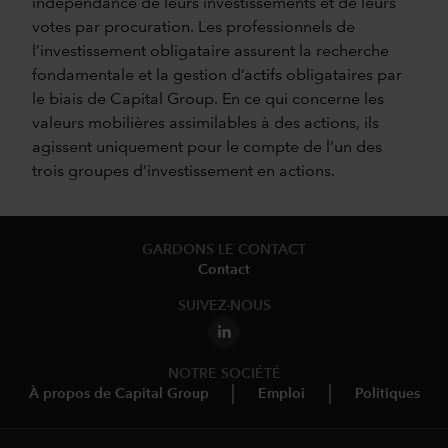
indépendance de leurs investissements et de leurs
votes par procuration. Les professionnels de
l’investissement obligataire assurent la recherche
fondamentale et la gestion d’actifs obligataires par
le biais de Capital Group. En ce qui concerne les
valeurs mobilières assimilables à des actions, ils
agissent uniquement pour le compte de l’un des
trois groupes d’investissement en actions.
GARDONS LE CONTACT
Contact
SUIVEZ-NOUS
NOTRE SOCIÉTÉ
À propos de Capital Group
Emploi
Politiques