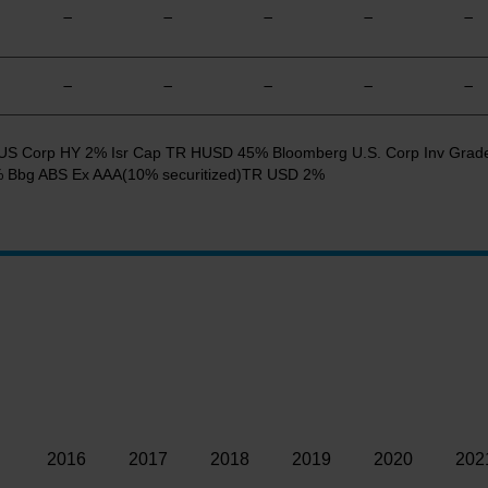
—
—
—
—
—
—
—
—
—
—
berg US Corp HY 2% Isr Cap TR HUSD 45% Bloomberg U.S. Corp Inv G
Bbg ABS Ex AAA(10% securitized)TR USD 2%
2016
2017
2018
2019
2020
202