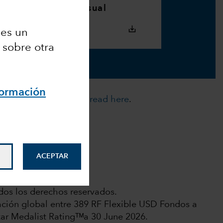
mensual
 es un
 sobre otra
formación
cies. For more details,
read here
.
Analyst-Driven %
10
ACEPTAR
Data Coverage %
100
dos los derechos reservados.
ación global entre 389 RF Flexible USD Fondos a
ar Medalist Ratingᵀᴹa 30 June 2026.