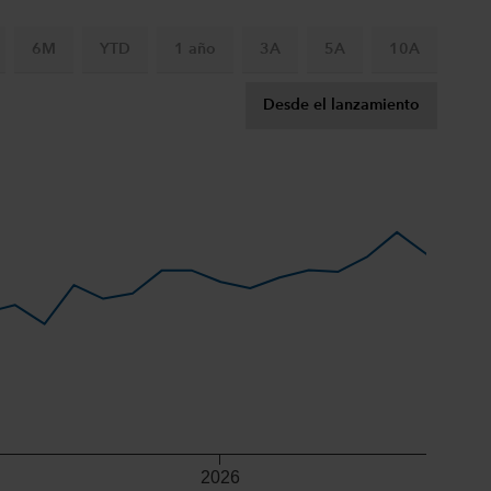
6M
YTD
1 año
3A
5A
10A
Desde el lanzamiento
2026