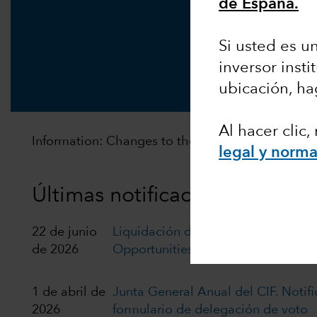
de España.
Si usted es un
inversor insti
ubicación, ha
Al hacer clic
Information: Changes to the distribution policy of
legal y norma
Últimas notificaciones a los a
22 de junio
Liquidación de Capital Group Eur
de 2026
Opportunities (LUX)
1 de abril de
Junta General Anual del CIF. Notifi
2026
formulario de delegación de voto