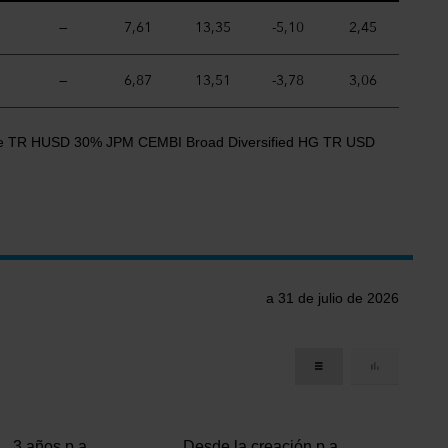
—
7,61
13,35
-5,10
2,45
—
6,87
13,51
-3,78
3,06
rade TR HUSD 30% JPM CEMBI Broad Diversified HG TR USD
a 31 de julio de 2026
3 años p.a
Desde la creación p.a.