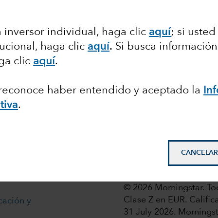
 inversor individual, haga clic
aquí
; si usted
tucional, haga clic
aquí
.
Si busca información
ga clic
aquí
.
, reconoce haber entendido y aceptado la
In
 share classes of the Funds with fixed distribution poli
tiva
.
ccionistas
CANCELAR
opean
© 2026 Morningstar. To
Clase Z en EUR. Calific
cación y
31 July 2026.
Morningst