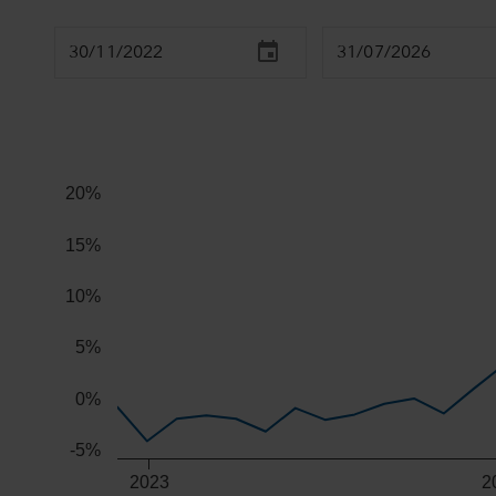
Chart
Combination chart with 2 data series.
20%
The chart has 2 X axes displaying Time, and navigator-x
The chart has 2 Y axes displaying values, and navigator
15%
10%
5%
0%
-5%
2023
2