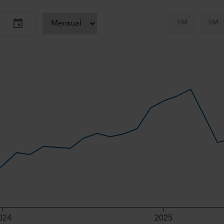
1M
3M
-axis.
-y-axis.
024
2025