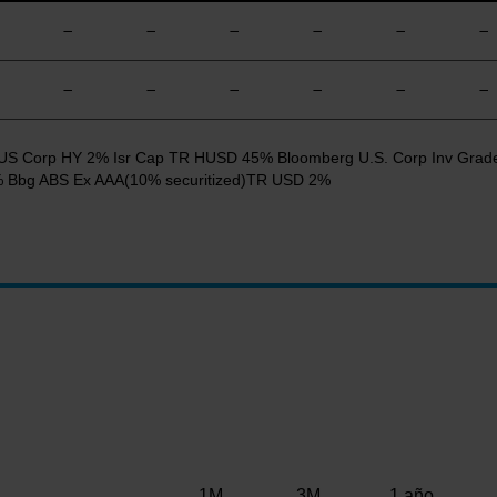
—
—
—
—
—
—
—
—
—
—
—
—
berg US Corp HY 2% Isr Cap TR HUSD 45% Bloomberg U.S. Corp Inv G
Bbg ABS Ex AAA(10% securitized)TR USD 2%
1M
3M
1 año