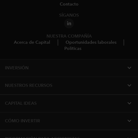
Contacto
SÍGANOS
NUESTRA COMPAÑÍA
Acerca de Capital
Oportunidades laborales
Políticas
expand_more
INVERSIÓN
expand_more
NUESTROS RECURSOS
expand_more
CAPITAL IDEAS
expand_more
CÓMO INVERTIR