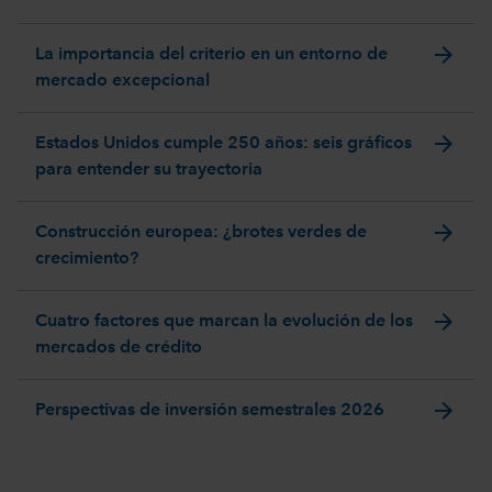
arrow_forward
La importancia del criterio en un entorno de
mercado excepcional
arrow_forward
Estados Unidos cumple 250 años: seis gráficos
para entender su trayectoria
arrow_forward
Construcción europea: ¿brotes verdes de
crecimiento?
arrow_forward
Cuatro factores que marcan la evolución de los
mercados de crédito
arrow_forward
Perspectivas de inversión semestrales 2026