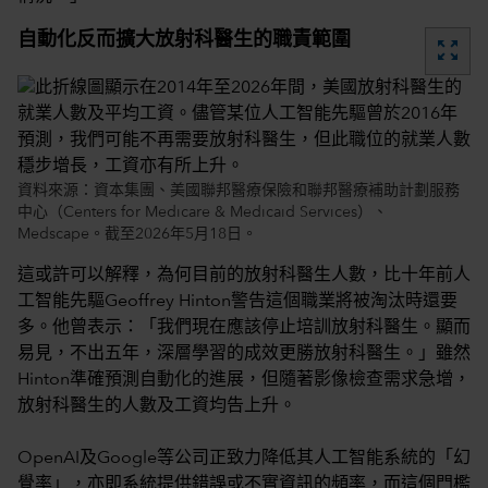
自動化反而擴大放射科醫生的職責範圍
zoom_out_map
資料來源：資本集團、美國聯邦醫療保險和聯邦醫療補助計劃服務
中心（Centers for Medicare & Medicaid Services）、
Medscape。截至2026年5月18日。
這或許可以解釋，為何目前的放射科醫生人數，比十年前人
工智能先驅Geoffrey Hinton警告這個職業將被淘汰時還要
多。他曾表示：「我們現在應該停止培訓放射科醫生。顯而
易見，不出五年，深層學習的成效更勝放射科醫生。」雖然
Hinton準確預測自動化的進展，但隨著影像檢查需求急增，
放射科醫生的人數及工資均告上升。
OpenAI及Google等公司正致力降低其人工智能系統的「幻
覺率」，亦即系統提供錯誤或不實資訊的頻率，而這個門檻