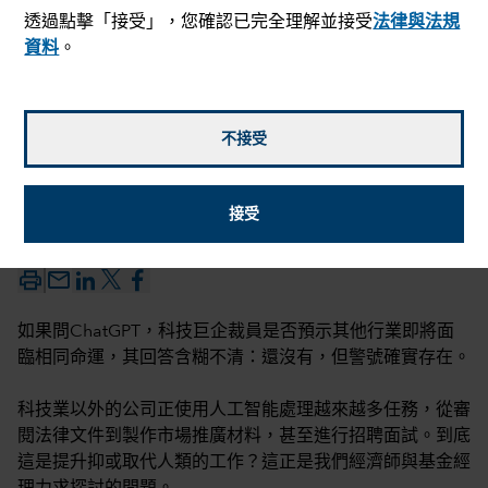
透過點擊「接受」，您確認已完全理解並接受
法律與法規
資料
。
不接受
Christopher D. Buchbinder
,
Jared Franz
,
Mark Casey
,
Steve Watson
和
Robert W. Lovelace
接受
2026年5月22日
mail_outline
如果問ChatGPT，科技巨企裁員是否預示其他行業即將面
臨相同命運，其回答含糊不清：還沒有，但警號確實存在。
科技業以外的公司正使用人工智能處理越來越多任務，從審
閱法律文件到製作市場推廣材料，甚至進行招聘面試。到底
這是提升抑或取代人類的工作？這正是我們經濟師與基金經