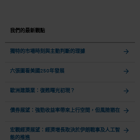
我們的最新觀點
arrow_forward
獨特的市場時刻與主動判斷的理據
arrow_forward
六張圖看美國250年發展
arrow_forward
歐洲建築業：復甦曙光初現？
arrow_forward
債券展望：強勁收益率帶來上行空間，但風險猶在
arrow_forward
宏觀經濟展望：經濟增長取決於伊朗戰事及人工智
能的推進