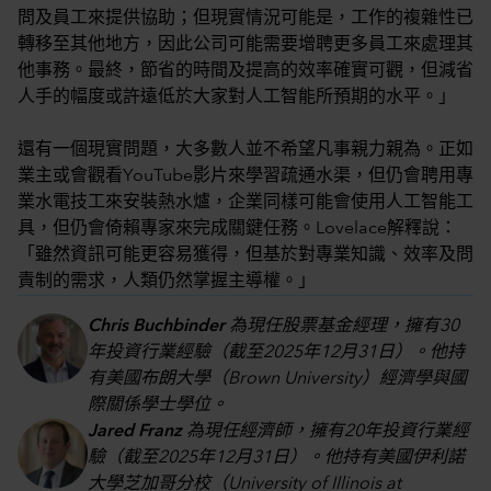
問及員工來提供協助；但現實情況可能是，工作的複雜性已
轉移至其他地方，因此公司可能需要增聘更多員工來處理其
他事務。最終，節省的時間及提高的效率確實可觀，但減省
人手的幅度或許遠低於大家對人工智能所預期的水平。」
還有一個現實問題，大多數人並不希望凡事親力親為。正如
業主或會觀看YouTube影片來學習疏通水渠，但仍會聘用專
業水電技工來安裝熱水爐，企業同樣可能會使用人工智能工
具，但仍會倚賴專家來完成關鍵任務。Lovelace解釋說：
「雖然資訊可能更容易獲得，但基於對專業知識、效率及問
責制的需求，人類仍然掌握主導權。」
Chris Buchbinder
為現任股票基金經理，擁有30
年投資行業經驗（截至2025年12月31日）。他持
有美國布朗大學（Brown University）經濟學與國
際關係學士學位。
Jared Franz
為現任經濟師，擁有20年投資行業經
驗（截至2025年12月31日）。他持有美國伊利諾
大學芝加哥分校（University of Illinois at