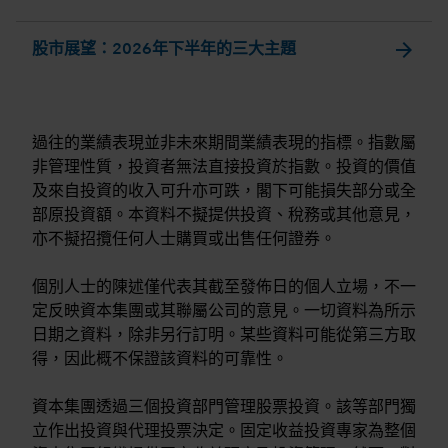
arrow_forward
股市展望：2026年下半年的三大主題
過往的業績表現並非未來期間業績表現的指標。指數屬
非管理性質，投資者無法直接投資於指數。投資的價值
及來自投資的收入可升亦可跌，閣下可能損失部分或全
部原投資額。本資料不擬提供投資、稅務或其他意見，
亦不擬招攬任何人士購買或出售任何證券。
個別人士的陳述僅代表其截至發佈日的個人立場，不一
定反映資本集團或其聯屬公司的意見。一切資料為所示
日期之資料，除非另行訂明。某些資料可能從第三方取
得，因此概不保證該資料的可靠性。
資本集團透過三個投資部門管理股票投資。該等部門獨
立作出投資與代理投票決定。固定收益投資專家為整個