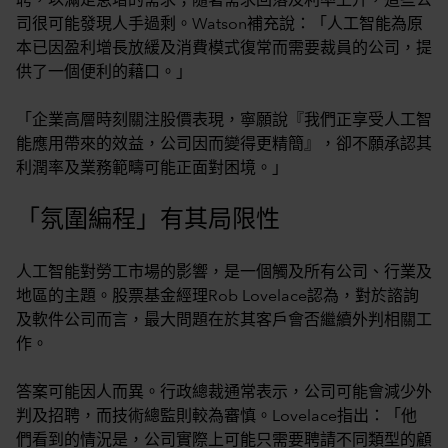
聘，以滿足急增的需求；隨著需求回落及利率上升，這些公
司很可能發現人手過剩。Watson補充說：「人工智能為原
本已因盈利增長放緩及消費模式復常而需要裁員的公司，提
供了一個便利的藉口。」
「企業高層時刻關注股價表現，寧願說『我們正享受人工智
能應用帶來的效益，公司因而變得更精簡』，卻不願承認其
利潤率及業務範疇可能正面對困境。」
「氛圍編程」有其局限性
人工智能對勞工市場的影響，是一個觸及所有公司、行業及
地區的主題。股票基金經理Rob Lovelace認為，對於諮詢
及軟件公司而言，最大問題在於其客戶會否繼續外判相關工
作。
答案可能因人而異。行政總裁通常表示，公司可能會減少外
判及招聘，而技術總監則較為審慎。Lovelace指出：「他
們看到的情況是，公司實際上可能只需要聘請不同類型的顧