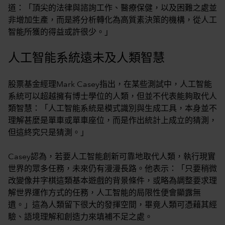
道：「頂尖的法律與諮詢工作、醫療保健，以及困難之處並
非增加生產，而是將分析轉化為高質素決策的機構，從人工
智能所獲的得益或許很少。」
人工智能系統遠未及人類智慧
股票基金經理Mark Casey指出，在某些測試中，人工智能
系統可以超越擁有博士學位的人類，但並不代表能夠取代人
類智慧：「人工智能系統是模式識別與生成工具，本身並不
理解甚麼是單車或單車座位，而是作出統計上成立的猜測，
但這終究只是猜測。」
Casey認為，若要人工智能創新可靠地取代人類，執行現實
世界的眾多任務，未來仍有漫漫長路。他表示：「只要稍微
改變像井字棋這類基本遊戲的背景條件，或略為調整要求理
解世界運作方式的任務，人工智能的局限性便會顯露無
遺。」這為人類留下很大的發揮空間，畢竟人類可憑藉其經
驗、語境理解和創造力來填補不足之處。