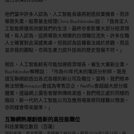
理力求探討的問題。
他們當中許多人認為，人工智能長遠將創造就業機會，而非
導致失業。股票基金經理Chris Buchbinder說：「我肯定人
工智能將徹底改變我們的生活，最終亦會影響大部分經濟領
域。有人認為，這將導致大規模的白領職位流失，許多在職
人士確實對此深感焦慮。但我認為這種看法過於悲觀，而且
並非我的觀點，亦與生產力提升技術的歷史發展不符。」
相反，人工智能較有可能加速經濟增長，催生大量新企業。
Buchbinder解釋說：「作為90年代末的電訊分析師，我見
證互聯網創造出各式各樣的新公司及職位。當時，我們根本
無法想像Amazon會成為零售巨企，Netflix會超越大部分媒
體業，遑論網上廣告會壓倒傳統渠道。我們現正處於同樣的
階段，新一代的人工智能公司及應用場景將同樣難以預測，
亦同樣會帶來變革。」
互聯網熱潮創造新的高技能職位
科技業職位數目（百萬）
資料來源：資本集團、美國勞工統計局。截至2026年5月14日，最