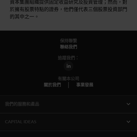
資本集團組織提供固定收益研究及投資管理；然而，對
於擁有股票特點的證券，他們僅代表三個股票投資部門
的其中之一。
保持聯繫
聯絡我們
追蹤我們：
有關本公司
關於我們
事業發展
expand_more
我們的服務和產品
expand_more
CAPITAL IDEAS