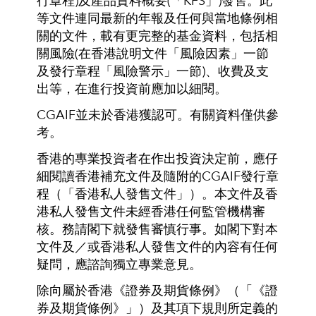
行章程)及產品資料概要(「KFS」)發售。此
等文件連同最新的年報及任何與當地條例相
關的文件，載有更完整的基金資料，包括相
關風險(在香港說明文件「風險因素」一節
及發行章程「風險警示」一節)、收費及支
出等，在進行投資前應加以細閱。
CGAIF並未於香港獲認可。有關資料僅供參
考。
香港的專業投資者在作出投資決定前，應仔
細閱讀香港補充文件及隨附的CGAIF發行章
程（「香港私人發售文件」）。本文件及香
港私人發售文件未經香港任何監管機構審
核。務請閣下就發售審慎行事。如閣下對本
文件及／或香港私人發售文件的內容有任何
疑問，應諮詢獨立專業意見。
除向屬於香港《證券及期貨條例》（「《證
券及期貨條例》」）及其項下規則所定義的