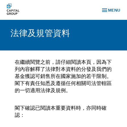
menu
MENU
法律及規管資料
在繼續閱覽之前，請仔細閱讀本頁，因為下
列內容解釋了法律對本資料的分發及我們的
基金獲認可銷售所在國家施加的若干限制。
閣下有責任知悉及遵循任何相關司法管轄區
的一切適用法律及規例。
閣下確認已閱讀本重要資料時，亦同時確
認：