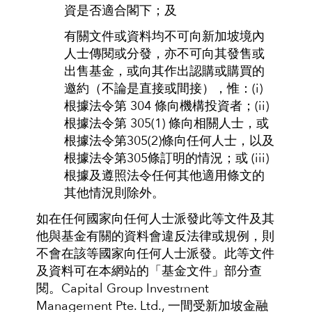
資是否適合閣下；及
有關文件或資料均不可向新加坡境內
人士傳閱或分發，亦不可向其發售或
出售基金，或向其作出認購或購買的
邀約（不論是直接或間接），惟：(i)
根據法令第 304 條向機構投資者；(ii)
根據法令第 305(1) 條向相關人士，或
根據法令第305(2)條向任何人士，以及
根據法令第305條訂明的情況；或 (iii)
根據及遵照法令任何其他適用條文的
其他情況則除外。
如在任何國家向任何人士派發此等文件及其
他與基金有關的資料會違反法律或規例，則
不會在該等國家向任何人士派發。此等文件
及資料可在本網站的「基金文件」部分查
閱。Capital Group Investment
Management Pte. Ltd., 一間受新加坡金融