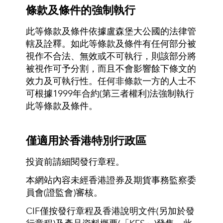
條款及條件的強制執行
此等條款及條件依據盧森堡大公國的法律管
轄及詮釋。如此等條款及條件有任何部分被
視作不合法、無效或不可執行，則該部分將
被視作可予分割，而且不會影響餘下條文的
效力及可執行性。任何非條款一方的人士不
可根據1999年合約(第三者權利)法強制執行
此等條款及條件。
僅適用於香港特別行政區
投資前請細閱發行章程。
本網站內容未經香港證券及期貨事務監察委
員會(證監會)審核。
CIF僅按發行章程及香港說明文件(另加於發