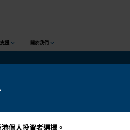
expand_more
expand_more
支援
關於我們
團盧森堡基金
息
團盧森堡基金。
香港個人投資者選擇。