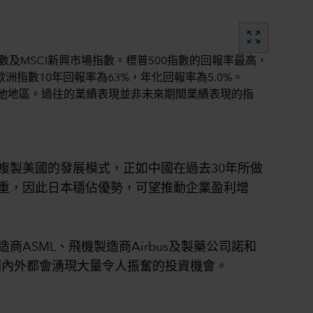
zoom_out_map
複製美國的發展模式，正如中國在過去30年所做
重，因此日本穩佔優勢，可望推動企業盈利增
SML、飛機製造商Airbus及製藥公司諾和
國國內外都會湧現大量令人振奮的投資機會。