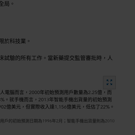
全局。
限於科技業。
床試驗的所有工作。當新藥提交監管審批時，人
zoom_out_map
腦及互聯網用戶的初始預測日期為1996年2月；智能手機出貨量則為2010