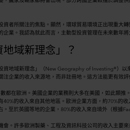
變，贏家及輸家都將會出現。部分跨國企業較擅於調整供
投資者所關注的焦點。顯然，環球貿易環境正出現重大轉
的企業。我認為就此而言，主動型投資管理在未來數年將
資地域新理念」？
新理念」（New Geography of Investin
關注企業的收入來源地，而非註冊地。這方法能更有效評
然大多數都在歐洲。美國企業的業務則大多在美國，如此類
40%的收入來自其他地區。歐洲企業方面，約70%的
至於英國等地的企業，80%的收入來自境外（根據FactS
機會。許多歐洲製藥、工程及資訊科技公司的收入主要來