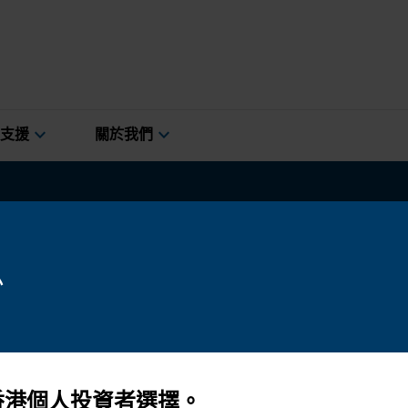
expand_more
expand_more
支援
關於我們
股票
環境、社會及管治
展望
市場與經濟
息
香港個人投資者選擇。