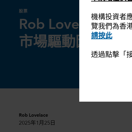
股票
機構投資者
Rob Lovelace論
覽我們為香
請按此
市場驅動因素
透過點擊「
Rob Lovelace
2025年1月25日