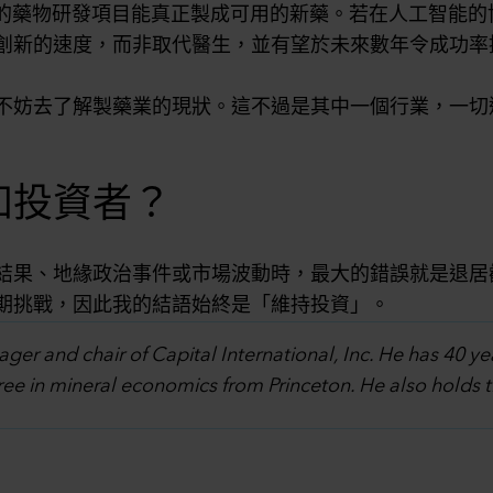
的藥物研發項目能真正製成可用的新藥。若在人工智能的
創新的速度，而非取代醫生，並有望於未來數年令成功率
不妨去了解製藥業的現狀。這不過是其中一個行業，一切
知投資者？
結果、地緣政治事件或市場波動時，最大的錯誤就是退居
期挑戰，因此我的結語始終是「維持投資」。
ager and chair of Capital International, Inc. He has 40 ye
ee in mineral economics from Princeton. He also holds 