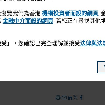
應瀏覽我們為香港
機構投資者而設的網頁
,
2025年的
港
金融中介而設的網頁
. 若您正在尋找其他
接受」，您確認已完全理解並接受
法律與法
mail_outline