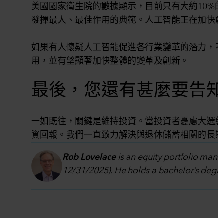
美國國家衛生院的數據顯示，目前只有大約10%
發揮最大、最佳作用的典範。人工智能正在加快
如果有人懷疑人工智能促進各行業變革的潛力，
用，並有望顯著加快整體的變革及創新。
最後，您還有甚麼要告
一如既往，關鍵是維持投資。當投資者憂慮大選
資回報。我們一直致力解決與退休儲蓄相關的長
Rob Lovelace
is an equity portfolio man
12/31/2025). He holds a bachelor’s degr