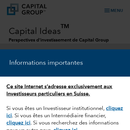
menu
MENU
TM
Capital Ideas
Perspectives d’investissement de Capital Group
Categories
Informations importantes
Ce site Internet s’adresse exclusivement aux
Investisseurs particuliers en Suisse.
Si vous êtes un Investisseur institutionnel,
cliquez
ici
. Si vous êtes un Intermédiaire financier,
VOLATILITÉ BOURSIÈRE
cliquez ici
. Si vous recherchez des informations
Ce que la faillite