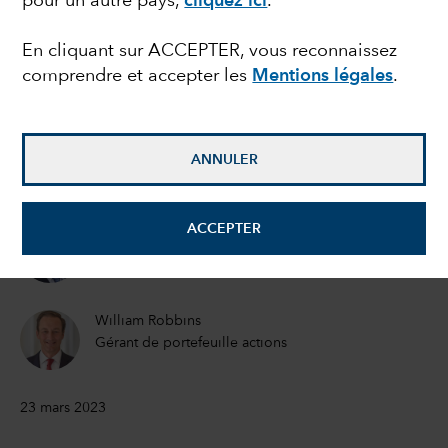
pour un autre pays,
cliquez ici
.
de SVB signifie pour les
En cliquant sur ACCEPTER, vous reconnaissez
comprendre et accepter les
Mentions légales
.
investisseurs
Pramod Atluri
ANNULER
Gérant de portefeuille obligataire
ACCEPTER
Jared Franz
Économiste
William Robbins
Gérant de portefeuille actions
23 mars 2023