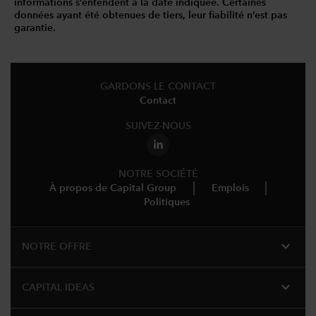
informations s’entendent à la date indiquée. Certaines
données ayant été obtenues de tiers, leur fiabilité n’est pas
garantie.
GARDONS LE CONTACT
Contact
SUIVEZ-NOUS
NOTRE SOCIÉTÉ
À propos de Capital Group
Emplois
Politiques
expand_more
NOTRE OFFRE
expand_more
CAPITAL IDEAS