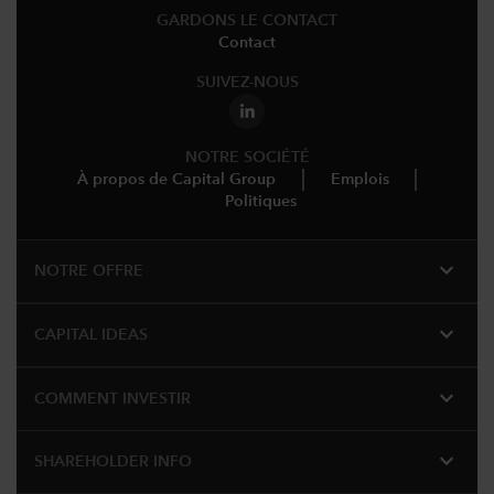
GARDONS LE CONTACT
Contact
SUIVEZ-NOUS
NOTRE SOCIÉTÉ
À propos de Capital Group
Emplois
Politiques
expand_more
NOTRE OFFRE
expand_more
CAPITAL IDEAS
expand_more
COMMENT INVESTIR
expand_more
SHAREHOLDER INFO