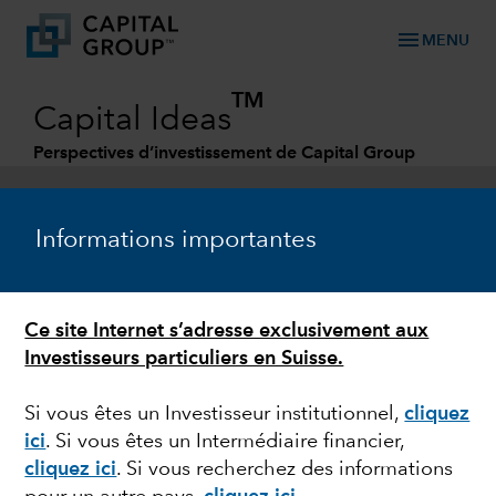
menu
MENU
TM
Capital Ideas
Perspectives d’investissement de Capital Group
Categories
Informations importantes
Ce site Internet s’adresse exclusivement aux
Investisseurs particuliers en Suisse.
Si vous êtes un Investisseur institutionnel,
cliquez
ici
. Si vous êtes un Intermédiaire financier,
PERSPECTIVES
cliquez ici
. Si vous recherchez des informations
Rob Lovelace à propos